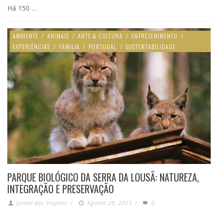
Há 150 …
AMBIENTE
/
ANIMAIS
/
ARTE & CULTURA
/
ENTRETENIMENTO
/
EXPERIÊNCIAS
/
FAMILIA
/
PORTUGAL
/
SUSTENTABILIDADE
PARQUE BIOLÓGICO DA SERRA DA LOUSÃ: NATUREZA,
INTEGRAÇÃO E PRESERVAÇÃO
Jornal das Viagens
/
Agosto 29, 2023
/
0