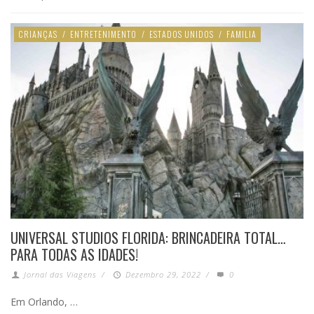
CRIANÇAS
/
ENTRETENIMENTO
/
ESTADOS UNIDOS
/
FAMILIA
UNIVERSAL STUDIOS FLORIDA: BRINCADEIRA TOTAL…
PARA TODAS AS IDADES!
Jornal das Viagens
/
Dezembro 29, 2022
/
0
Em Orlando, …