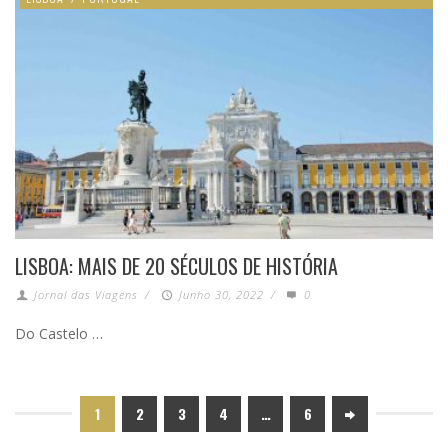
LISBOA: MAIS DE 20 SÉCULOS DE HISTÓRIA
Jornal das Viagens
/
Junho 30, 2022
/
0
Do Castelo …
1
2
3
4
…
6