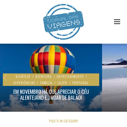
ALENTEJO
/
AVENTURA
/
ENTRETENIMENTO
/
EXPERIÊNCIAS
/
FAMILIA
/
LAZER
/
PORTUGAL
EM NOVEMBRO HÁ QUE APRECIAR O CÉU
ALENTEJANO E… VOAR DE BALÃO!
Outubro 13, 2021
POSTS IN CATEGORY