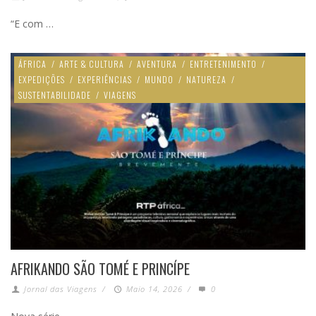
“E com …
ÁFRICA
/
ARTE & CULTURA
/
AVENTURA
/
ENTRETENIMENTO
/
EXPEDIÇÕES
/
EXPERIÊNCIAS
/
MUNDO
/
NATUREZA
/
SUSTENTABILIDADE
/
VIAGENS
AFRIKANDO SÃO TOMÉ E PRINCÍPE
Jornal das Viagens
/
Maio 14, 2026
/
0