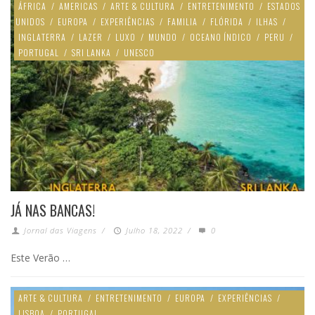
ÁFRICA
/
AMERICAS
/
ARTE & CULTURA
/
ENTRETENIMENTO
/
ESTADOS
UNIDOS
/
EUROPA
/
EXPERIÊNCIAS
/
FAMILIA
/
FLÓRIDA
/
ILHAS
/
INGLATERRA
/
LAZER
/
LUXO
/
MUNDO
/
OCEANO ÍNDICO
/
PERU
/
PORTUGAL
/
SRI LANKA
/
UNESCO
JÁ NAS BANCAS!
Jornal das Viagens
/
Julho 18, 2022
/
0
Este Verão …
ARTE & CULTURA
/
ENTRETENIMENTO
/
EUROPA
/
EXPERIÊNCIAS
/
LISBOA
/
PORTUGAL