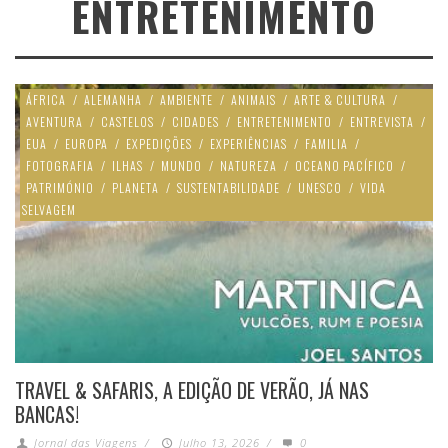
ENTRETENIMENTO
ÁFRICA
/
ALEMANHA
/
AMBIENTE
/
ANIMAIS
/
ARTE & CULTURA
/
AVENTURA
/
CASTELOS
/
CIDADES
/
ENTRETENIMENTO
/
ENTREVISTA
/
EUA
/
EUROPA
/
EXPEDIÇÕES
/
EXPERIÊNCIAS
/
FAMILIA
/
FOTOGRAFIA
/
ILHAS
/
MUNDO
/
NATUREZA
/
OCEANO PACÍFICO
/
PATRIMÓNIO
/
PLANETA
/
SUSTENTABILIDADE
/
UNESCO
/
VIDA
SELVAGEM
TRAVEL & SAFARIS, A EDIÇÃO DE VERÃO, JÁ NAS
BANCAS!
Jornal das Viagens
/
Julho 13, 2026
/
0