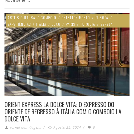
Nova série …
ARTE & CULTURA
/
COMBOIO
/
ENTRETENIMENTO
/
EUROPA
/
EXPERIÊNCIAS
/
ITÁLIA
/
LUXO
/
PARIS
/
TURQUIA
/
VENEZA
ORIENT EXPRESS LA DOLCE VITA: O EXPRESSO DO
ORIENTE DE REGRESSO À ITÁLIA COM O COMBOIO LA
DOLCE VITA
Jornal das Viagens
/
Agosto 23, 2024
/
0