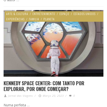
ARTE & CULTURA
/
ENTRETENIMENTO
/
ESPAÇO
/
ESTADOS UNIDOS
/
EXPERIÊNCIAS
/
FAMILIA
/
PLANETA
KENNEDY SPACE CENTER: COM TANTO POR
EXPLORAR, POR ONDE COMEÇAR?
Jornal das Viagens
/
Março 20, 2023
/
0
Numa perfeita …