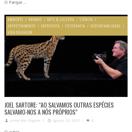
O Parque …
AMBIENTE
/
ANIMAIS
/
ARTE & CULTURA
/
CIÊNCIA
/
ENTRETENIMENTO
/
ENTREVISTA
/
FOTOGRAFIA
/
SUSTENTABILIDADE
/
VIDA SELVAGEM
JOEL SARTORE: “AO SALVAMOS OUTRAS ESPÉCIES
SALVAMO-NOS A NÓS PRÓPRIOS”
Jornal das Viagens
/
Agosto 23, 2023
/
0
O autor …