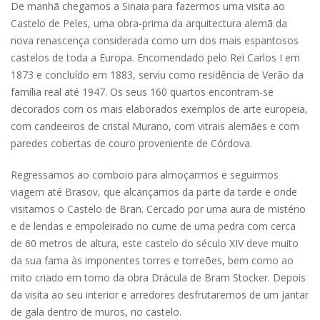
De manhã chegamos a Sinaia para fazermos uma visita ao
Castelo de Peles, uma obra-prima da arquitectura alemã da
nova renascença considerada como um dos mais espantosos
castelos de toda a Europa. Encomendado pelo Rei Carlos I em
1873 e concluído em 1883, serviu como residência de Verão da
família real até 1947. Os seus 160 quartos encontram-se
decorados com os mais elaborados exemplos de arte europeia,
com candeeiros de cristal Murano, com vitrais alemães e com
paredes cobertas de couro proveniente de Córdova.
Regressamos ao comboio para almoçarmos e seguirmos
viagem até Brasov, que alcançamos da parte da tarde e onde
visitamos o Castelo de Bran. Cercado por uma aura de mistério
e de lendas e empoleirado no cume de uma pedra com cerca
de 60 metros de altura, este castelo do século XIV deve muito
da sua fama às imponentes torres e torreões, bem como ao
mito criado em torno da obra Drácula de Bram Stocker. Depois
da visita ao seu interior e arredores desfrutaremos de um jantar
de gala dentro de muros, no castelo.