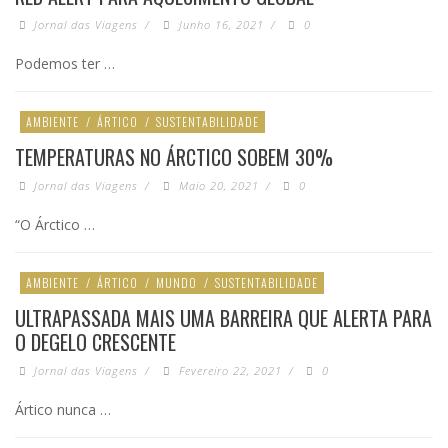
Jornal das Viagens
/
Junho 16, 2021
/
0
Podemos ter …
AMBIENTE
/
ÁRTICO
/
SUSTENTABILIDADE
TEMPERATURAS NO ÁRCTICO SOBEM 30%
Jornal das Viagens
/
Maio 20, 2021
/
0
“O Árctico …
AMBIENTE
/
ÁRTICO
/
MUNDO
/
SUSTENTABILIDADE
ULTRAPASSADA MAIS UMA BARREIRA QUE ALERTA PARA
O DEGELO CRESCENTE
Jornal das Viagens
/
Fevereiro 22, 2021
/
0
Ártico nunca …