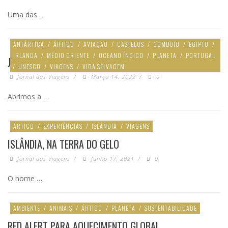
Uma das …
ANTÁRTICA
/
ÁRTICO
/
AVIAÇÃO
/
CASTELOS
/
COMBOIO
/
EGIPTO
/
IRLANDA
/
MÉDIO ORIENTE
/
OCEANO ÍNDICO
/
PLANETA
/
PORTUGAL
JÁ NAS BANCAS!
/
UNESCO
/
VIAGENS
/
VIDA SELVAGEM
Jornal das Viagens
/
Março 14, 2022
/
0
Abrimos a …
ÁRTICO
/
EXPERIÊNCIAS
/
ISLÂNDIA
/
VIAGENS
ISLÂNDIA, NA TERRA DO GELO
Jornal das Viagens
/
Junho 17, 2021
/
0
O nome …
AMBIENTE
/
ANIMAIS
/
ÁRTICO
/
PLANETA
/
SUSTENTABILIDADE
RED ALERT PARA AQUECIMENTO GLOBAL