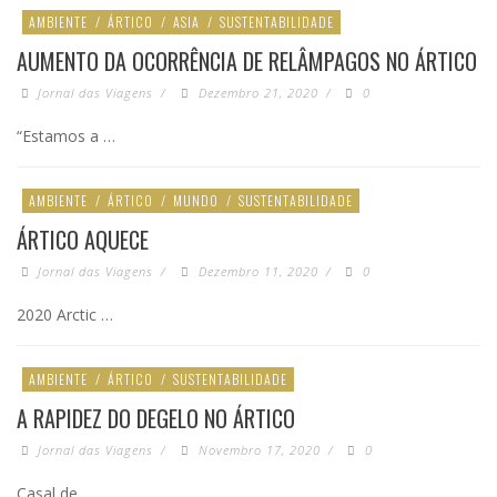
AMBIENTE
/
ÁRTICO
/
ASIA
/
SUSTENTABILIDADE
AUMENTO DA OCORRÊNCIA DE RELÂMPAGOS NO ÁRTICO
Jornal das Viagens
/
Dezembro 21, 2020
/
0
“Estamos a …
AMBIENTE
/
ÁRTICO
/
MUNDO
/
SUSTENTABILIDADE
ÁRTICO AQUECE
Jornal das Viagens
/
Dezembro 11, 2020
/
0
2020 Arctic …
AMBIENTE
/
ÁRTICO
/
SUSTENTABILIDADE
A RAPIDEZ DO DEGELO NO ÁRTICO
Jornal das Viagens
/
Novembro 17, 2020
/
0
Casal de …