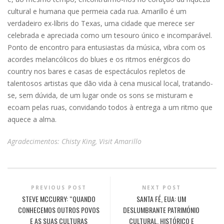
cultural e humana que permeia cada rua. Amarillo é um
verdadeiro ex-líbris do Texas, uma cidade que merece ser
celebrada e apreciada como um tesouro único e incomparável.
Ponto de encontro para entusiastas da música, vibra com os
acordes melancólicos do blues e os ritmos enérgicos do
country nos bares e casas de espectáculos repletos de
talentosos artistas que dão vida à cena musical local, tratando-
se, sem dúvida, de um lugar onde os sons se misturam e
ecoam pelas ruas, convidando todos à entrega a um ritmo que
aquece a alma.
Agradecimentos: Chisty King, Visit Amarillo
PREVIOUS POST
NEXT POST
STEVE MCCURRY: “QUANDO
SANTA FÉ, EUA: UM
CONHECEMOS OUTROS POVOS
DESLUMBRANTE PATRIMÓNIO
E AS SUAS CULTURAS
CULTURAL, HISTÓRICO E