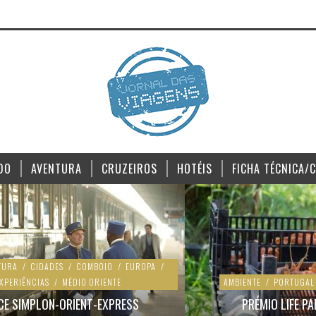
DO
AVENTURA
CRUZEIROS
HOTÉIS
FICHA TÉCNICA/
TURA
/
CIDADES
/
COMBOIO
/
EUROPA
/
XPERIÊNCIAS
/
MÉDIO ORIENTE
AMBIENTE
/
PORTUGAL
CE SIMPLON-ORIENT-EXPRESS
PRÉMIO LIFE PA