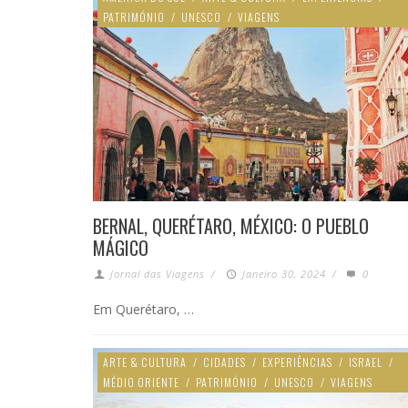
PATRIMÓNIO
/
UNESCO
/
VIAGENS
BERNAL, QUERÉTARO, MÉXICO: O PUEBLO
MÁGICO
Jornal das Viagens
/
Janeiro 30, 2024
/
0
Em Querétaro, …
ARTE & CULTURA
/
CIDADES
/
EXPERIÊNCIAS
/
ISRAEL
/
MÉDIO ORIENTE
/
PATRIMÓNIO
/
UNESCO
/
VIAGENS