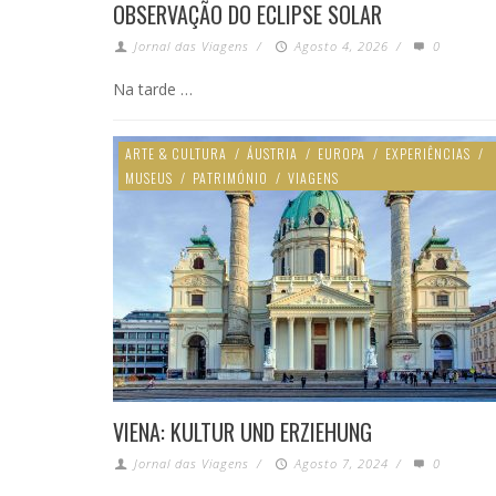
OBSERVAÇÃO DO ECLIPSE SOLAR
Jornal das Viagens
/
Agosto 4, 2026
/
0
Na tarde …
ARTE & CULTURA
/
ÁUSTRIA
/
EUROPA
/
EXPERIÊNCIAS
/
MUSEUS
/
PATRIMÓNIO
/
VIAGENS
VIENA: KULTUR UND ERZIEHUNG
Jornal das Viagens
/
Agosto 7, 2024
/
0