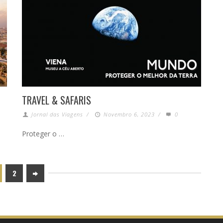
TRAVEL & SAFARIS
Jornal das Viagens
/
Novembro 6, 2023
/
0
Proteger o …
2