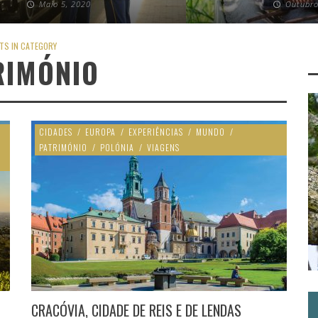
Maio 5, 2020
Outubro
TS IN CATEGORY
RIMÓNIO
CIDADES
/
EUROPA
/
EXPERIÊNCIAS
/
MUNDO
/
PATRIMÓNIO
/
POLÓNIA
/
VIAGENS
CRACÓVIA, CIDADE DE REIS E DE LENDAS