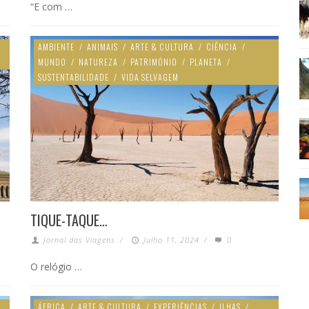
“E com …
AMBIENTE
/
ANIMAIS
/
ARTE & CULTURA
/
CIÊNCIA
/
MUNDO
/
NATUREZA
/
PATRIMÓNIO
/
PLANETA
/
SUSTENTABILIDADE
/
VIDA SELVAGEM
TIQUE-TAQUE…
Jornal das Viagens
/
Julho 11, 2024
/
0
O relógio …
ÁFRICA
/
ARTE & CULTURA
/
EXPERIÊNCIAS
/
ILHAS
/