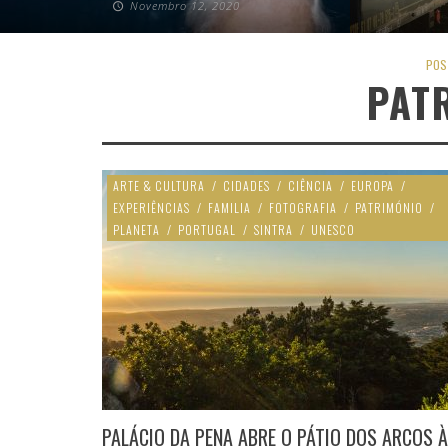
Novembro 12, 2020
POS
PAT
ARTE & CULTURA
/
CIDADES
/
CIÊNCIA
/
EUROPA
/
EXPERIÊNCIAS
/
FAMILIA
/
FOTOGRAFIA
/
PATRIMÓNIO
/
PLANETA
/
PORTUGAL
/
SINTRA
/
UNESCO
PALÁCIO DA PENA ABRE O PÁTIO DOS ARCOS À