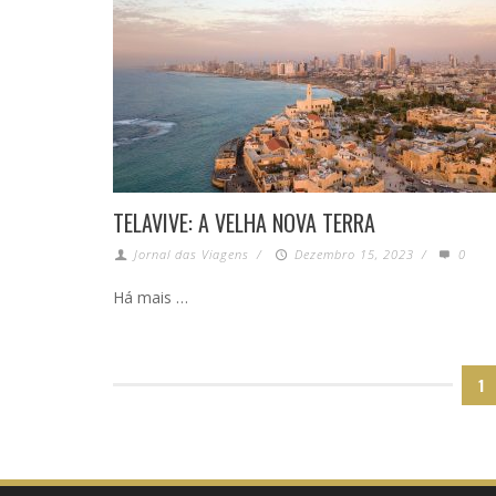
TELAVIVE: A VELHA NOVA TERRA
Jornal das Viagens
/
Dezembro 15, 2023
/
0
Há mais …
1