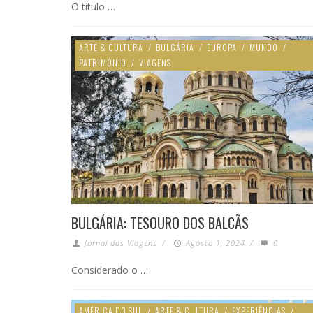
O título …
ARTE & CULTURA
/
BULGÁRIA
/
EUROPA
/
MUNDO
/
PATRIMÓNIO
/
VIAGENS
BULGÁRIA: TESOURO DOS BALCÃS
Jornal das Viagens
/
Agosto 1, 2024
/
0
Considerado o …
AMÉRICA DO SUL
/
ARTE & CULTURA
/
EXPERIÊNCIAS
/