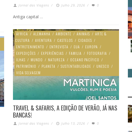
Jornal das Viagens
/
Julho 29, 2026
/
0
Antiga capital …
ÁFRICA
/
ALEMANHA
/
AMBIENTE
/
ANIMAIS
/
ARTE &
CULTURA
/
AVENTURA
/
CASTELOS
/
CIDADES
/
ENTRETENIMENTO
/
ENTREVISTA
/
EUA
/
EUROPA
/
EXPEDIÇÕES
/
EXPERIÊNCIAS
/
FAMILIA
/
FOTOGRAFIA
/
ILHAS
/
MUNDO
/
NATUREZA
/
OCEANO PACÍFICO
/
PATRIMÓNIO
/
PLANETA
/
SUSTENTABILIDADE
/
UNESCO
/
VIDA SELVAGEM
TRAVEL & SAFARIS, A EDIÇÃO DE VERÃO, JÁ NAS
BANCAS!
Jornal das Viagens
/
Julho 13, 2026
/
0