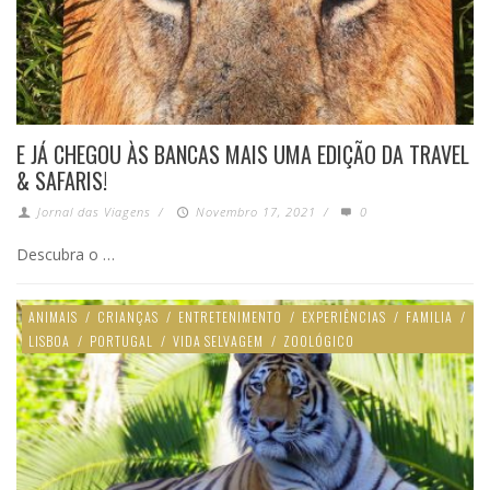
E JÁ CHEGOU ÀS BANCAS MAIS UMA EDIÇÃO DA TRAVEL
& SAFARIS!
Jornal das Viagens
/
Novembro 17, 2021
/
0
Descubra o …
ANIMAIS
/
CRIANÇAS
/
ENTRETENIMENTO
/
EXPERIÊNCIAS
/
FAMILIA
/
LISBOA
/
PORTUGAL
/
VIDA SELVAGEM
/
ZOOLÓGICO