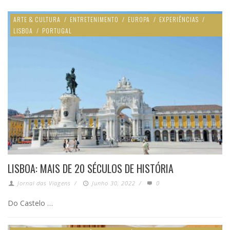
ARTE & CULTURA
/
ENTRETENIMENTO
/
EUROPA
/
EXPERIÊNCIAS
/
LISBOA
/
PORTUGAL
LISBOA: MAIS DE 20 SÉCULOS DE HISTÓRIA
Jornal das Viagens
/
Junho 30, 2022
/
0
Do Castelo …