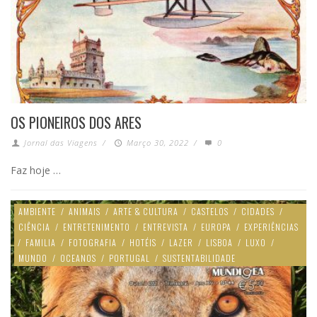
OS PIONEIROS DOS ARES
Jornal das Viagens
/
Março 30, 2022
/
0
Faz hoje …
AMBIENTE
/
ANIMAIS
/
ARTE & CULTURA
/
CASTELOS
/
CIDADES
/
CIÊNCIA
/
ENTRETENIMENTO
/
ENTREVISTA
/
EUROPA
/
EXPERIÊNCIAS
/
FAMILIA
/
FOTOGRAFIA
/
HOTÉIS
/
LAZER
/
LISBOA
/
LUXO
/
MUNDO
/
OCEANOS
/
PORTUGAL
/
SUSTENTABILIDADE