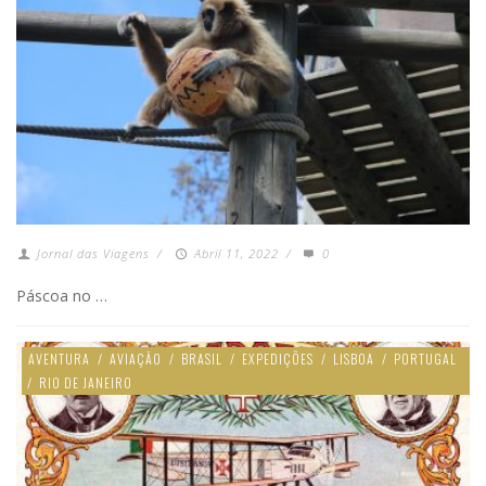
Jornal das Viagens
/
Abril 11, 2022
/
0
Páscoa no …
AVENTURA
/
AVIAÇÃO
/
BRASIL
/
EXPEDIÇÕES
/
LISBOA
/
PORTUGAL
/
RIO DE JANEIRO