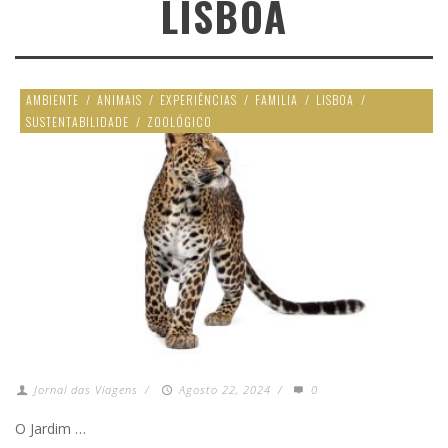
LISBOA
AMBIENTE
/
ANIMAIS
/
EXPERIÊNCIAS
/
FAMILIA
/
LISBOA
/
SUSTENTABILIDADE
/
ZOOLÓGICO
Jornal das Viagens
/
Agosto 22, 2024
/
0
O Jardim …