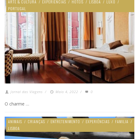
ARTE & CULTURA
/
EXPERIÊNCIAS
/
HOTÉIS
/
LISBOA
/
LUXO
/
PORTUGAL
Jornal das Viagens
/
Maio 4, 2022
/
0
O charme …
ANIMAIS
/
CRIANÇAS
/
ENTRETENIMENTO
/
EXPERIÊNCIAS
/
FAMILIA
/
LISBOA