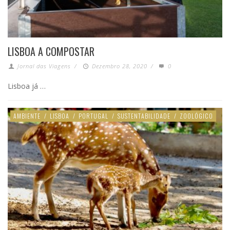
LISBOA A COMPOSTAR
Jornal das Viagens
/
Dezembro 28, 2020
/
0
Lisboa já …
AMBIENTE
/
LISBOA
/
PORTUGAL
/
SUSTENTABILIDADE
/
ZOOLÓGICO