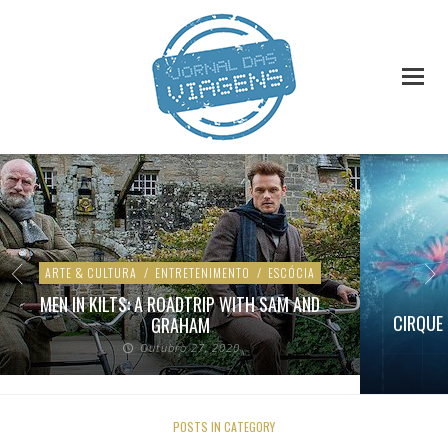
ARTE & CULTURA
/
ENTRETENIMENTO
/
ESCÓCIA
MEN IN KILTS: A ROADTRIP WITH SAM AND
CIRQUE 
GRAHAM
Outubro 27, 2020
POSTS IN CATEGORY