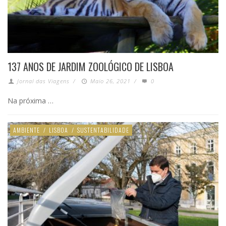
137 ANOS DE JARDIM ZOOLÓGICO DE LISBOA
Jornal das Viagens
/
Maio 26, 2021
/
0
Na próxima …
AMBIENTE
/
LISBOA
/
SUSTENTABILIDADE