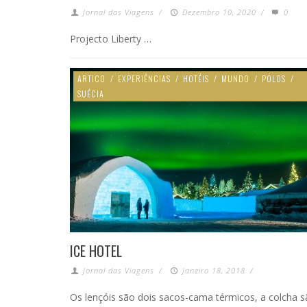
Jornal das Viagens
/
Dezembro 10, 2020
/
0
Projecto Liberty …
ARTICO
/
EXPERIÊNCIAS
/
HOTÉIS
/
MUNDO
/
POLOS
/
SUÉCIA
ICE HOTEL
Jornal das Viagens
/
Janeiro 18, 2018
/
Os lençóis são dois sacos-cama térmicos, a colcha 