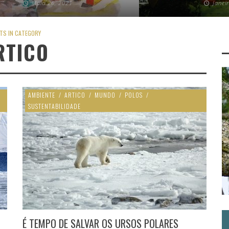
Maio 26, 2021
Janei
TS IN CATEGORY
RTICO
AMBIENTE
/
ARTICO
/
MUNDO
/
POLOS
/
SUSTENTABILIDADE
É TEMPO DE SALVAR OS URSOS POLARES