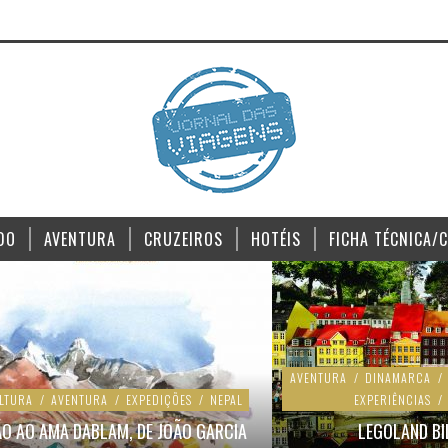
DO
AVENTURA
CRUZEIROS
HOTÉIS
FICHA TÉCNICA/
AVENTURA
/
DINAMARCA
/
ULTURA
/
AVENTURA
/
EXPEDIÇÕES
/
NEPAL
EXPERIÊNCIAS
/
ÃO AO AMA DABLAM, DE JOÃO GARCIA
LEGOLAND BI