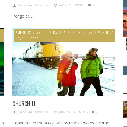
Jornal das Viagens
/
Julho 21, 2020
/
0
Perigo de …
AMERICAS
/
ARTICO
/
CANADA
/
EXPERIÊNCIAS
/
MUNDO
/
NEVE
/
URSOS
CHURCHILL
Jornal das Viagens
/
Janeiro 18, 2018
/
0
são
Conhecida como a capital dos ursos polares e como