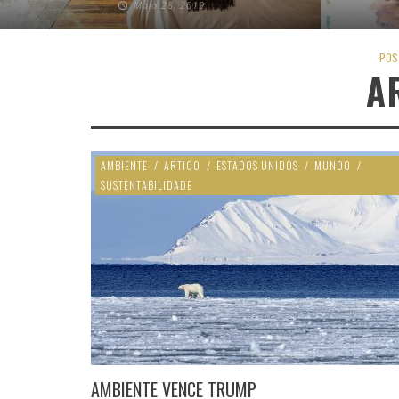
Maio 28, 2019
POS
A
AMBIENTE
/
ARTICO
/
ESTADOS UNIDOS
/
MUNDO
/
SUSTENTABILIDADE
AMBIENTE VENCE TRUMP