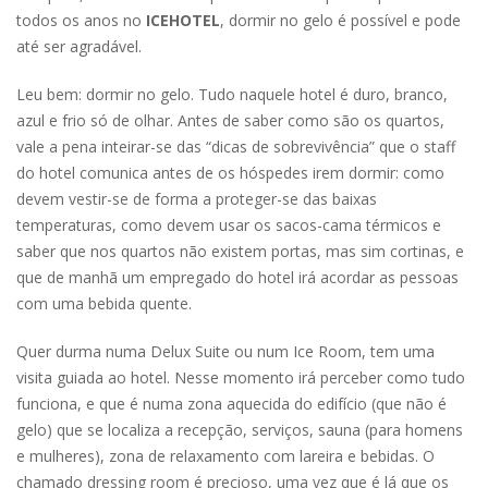
todos os anos no
ICEHOTEL
, dormir no gelo é possível e pode
até ser agradável.
Leu bem: dormir no gelo. Tudo naquele hotel é duro, branco,
azul e frio só de olhar. Antes de saber como são os quartos,
vale a pena inteirar-se das “dicas de sobrevivência” que o staff
do hotel comunica antes de os hóspedes irem dormir: como
devem vestir-se de forma a proteger-se das baixas
temperaturas, como devem usar os sacos-cama térmicos e
saber que nos quartos não existem portas, mas sim cortinas, e
que de manhã um empregado do hotel irá acordar as pessoas
com uma bebida quente.
Quer durma numa Delux Suite ou num Ice Room, tem uma
visita guiada ao hotel. Nesse momento irá perceber como tudo
funciona, e que é numa zona aquecida do edifício (que não é
gelo) que se localiza a recepção, serviços, sauna (para homens
e mulheres), zona de relaxamento com lareira e bebidas. O
chamado dressing room é precioso, uma vez que é lá que os