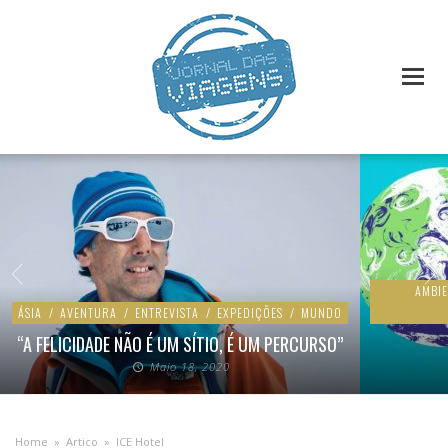
AMBI
ÁSIA
/
AVENTURA
/
ENTREVISTA
/
EXPEDIÇÕES
/
MUNDO
“A FELICIDADE NÃO É UM SÍTIO, É UM PERCURSO”
Maio 18, 2020
Home
»
Artico
»
ICE Hotel