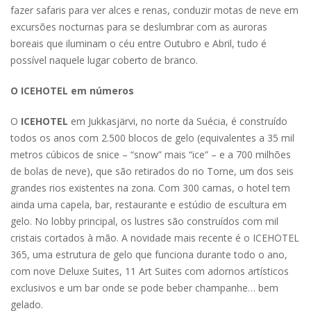
fazer safaris para ver alces e renas, conduzir motas de neve em
excursões nocturnas para se deslumbrar com as auroras
boreais que iluminam o céu entre Outubro e Abril, tudo é
possível naquele lugar coberto de branco.
O ICEHOTEL em números
O
ICEHOTEL
em Jukkasjärvi, no norte da Suécia, é construído
todos os anos com 2.500 blocos de gelo (equivalentes a 35 mil
metros cúbicos de snice – “snow” mais “ice” – e a 700 milhões
de bolas de neve), que são retirados do rio Torne, um dos seis
grandes rios existentes na zona. Com 300 camas, o hotel tem
ainda uma capela, bar, restaurante e estúdio de escultura em
gelo. No lobby principal, os lustres são construídos com mil
cristais cortados à mão. A novidade mais recente é o ICEHOTEL
365, uma estrutura de gelo que funciona durante todo o ano,
com nove Deluxe Suites, 11 Art Suites com adornos artísticos
exclusivos e um bar onde se pode beber champanhe… bem
gelado.