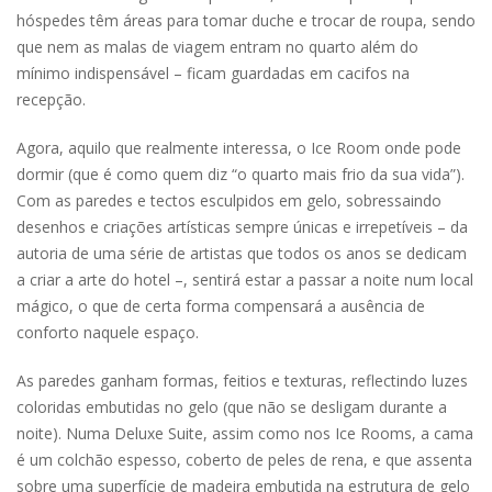
hóspedes têm áreas para tomar duche e trocar de roupa, sendo
que nem as malas de viagem entram no quarto além do
mínimo indispensável – ficam guardadas em cacifos na
recepção.
Agora, aquilo que realmente interessa, o Ice Room onde pode
dormir (que é como quem diz “o quarto mais frio da sua vida”).
Com as paredes e tectos esculpidos em gelo, sobressaindo
desenhos e criações artísticas sempre únicas e irrepetíveis – da
autoria de uma série de artistas que todos os anos se dedicam
a criar a arte do hotel –, sentirá estar a passar a noite num local
mágico, o que de certa forma compensará a ausência de
conforto naquele espaço.
As paredes ganham formas, feitios e texturas, reflectindo luzes
coloridas embutidas no gelo (que não se desligam durante a
noite). Numa Deluxe Suite, assim como nos Ice Rooms, a cama
é um colchão espesso, coberto de peles de rena, e que assenta
sobre uma superfície de madeira embutida na estrutura de gelo