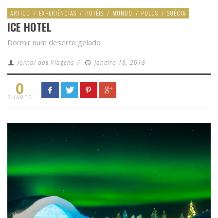
ARTICO
/
EXPERIÊNCIAS
/
HOTÉIS
/
MUNDO
/
POLOS
/
SUÉCIA
ICE HOTEL
Dormir num deserto gelado
Jornal das Viagens
/
Janeiro 18, 2018
0
SHARES