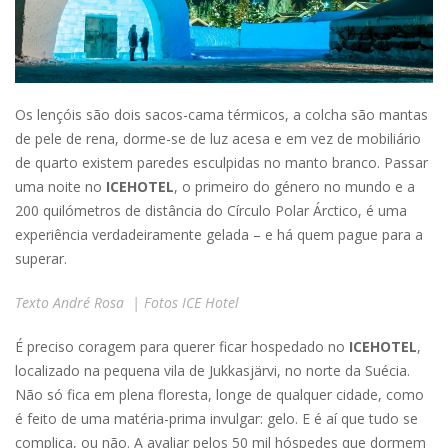
Os lençóis são dois sacos-cama térmicos, a colcha são mantas
de pele de rena, dorme-se de luz acesa e em vez de mobiliário
de quarto existem paredes esculpidas no manto branco. Passar
uma noite no
ICEHOTEL
, o primeiro do género no mundo e a
200 quilómetros de distância do Círculo Polar Árctico, é uma
experiência verdadeiramente gelada – e há quem pague para a
superar.
Texto André Rosa | Fotos ICE Hotel
É preciso coragem para querer ficar hospedado no
ICEHOTEL
,
localizado na pequena vila de Jukkasjärvi, no norte da Suécia.
Não só fica em plena floresta, longe de qualquer cidade, como
é feito de uma matéria-prima invulgar: gelo. E é aí que tudo se
complica, ou não. A avaliar pelos 50 mil hóspedes que dormem