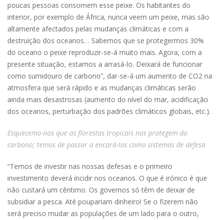
poucas pessoas consomem esse peixe. Os habitantes do
interior, por exemplo de África, nunca veem um peixe, mas são
altamente afectados pelas mudanças climáticas e com a
destruição dos oceanos… Sabemos que se protegermos 30%
do oceano o peixe reproduzir-se-á muito mais. Agora, com a
presente situação, estamos a arrasá-lo. Deixará de funcionar
como sumidouro de carbono”, dar-se-á um aumento de CO2 na
atmosfera que será rápido e as mudanças climáticas serão
ainda mais desastrosas (aumento do nível do mar, acidificação
dos oceanos, perturbação dos padrões climáticos globais, etc.).
Esquecemo-nos que as florestas tropicais nos protegem do
carbono; temos de passar a encará-las como sistemas de defesa
“Temos de investir nas nossas defesas e o primeiro
investimento deverá incidir nos oceanos. O que é irónico é que
não custará um cêntimo. Os governos só têm de deixar de
subsidiar a pesca. Até poupariam dinheiro! Se o fizerem não
será preciso mudar as populações de um lado para o outro,