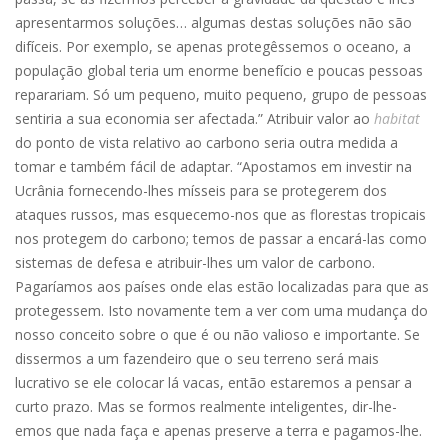
apresentarmos soluções… algumas destas soluções não são
difíceis. Por exemplo, se apenas protegêssemos o oceano, a
população global teria um enorme benefício e poucas pessoas
reparariam. Só um pequeno, muito pequeno, grupo de pessoas
sentiria a sua economia ser afectada.” Atribuir valor ao
habitat
do ponto de vista relativo ao carbono seria outra medida a
tomar e também fácil de adaptar. “Apostamos em investir na
Ucrânia fornecendo-lhes mísseis para se protegerem dos
ataques russos, mas esquecemo-nos que as florestas tropicais
nos protegem do carbono; temos de passar a encará-las como
sistemas de defesa e atribuir-lhes um valor de carbono.
Pagaríamos aos países onde elas estão localizadas para que as
protegessem. Isto novamente tem a ver com uma mudança do
nosso conceito sobre o que é ou não valioso e importante. Se
dissermos a um fazendeiro que o seu terreno será mais
lucrativo se ele colocar lá vacas, então estaremos a pensar a
curto prazo. Mas se formos realmente inteligentes, dir-lhe-
emos que nada faça e apenas preserve a terra e pagamos-lhe.