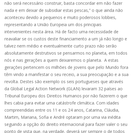
não será necessário construir, basta concordar em não fazer
nada e em deixar de subsidiar estas pescas,” o que ainda não
aconteceu devido a pequenos e muito poderosos lobbies,
representando a União Europeia um dos principais
intervenientes nesta área. Há de facto uma necessidade de
reavaliar se os custos deste financiamento a um já não longo e
talvez nem médio e eventualmente curto prazo não serão
absolutamente destrutivos se pensarmos no planeta, em todos
nós e nas gerações a quem deixaremos o planeta. A estas
gerações pertencem os milhões de jovens que pelo Mundo fora
têm vindo a manifestar o seu receio, a sua preocupação e a sua
revolta. Destes são exemplo os seis portugueses que através
da Global Legal Action Network (GLAN) levaram 32 países ao
Tribunal Europeu dos Direitos Humanos por não fazerem o que
lhes cabia para evitar uma catástrofe climática. Com idades
compreendidas entre os 11 e os 24 anos, Catarina, Cláudia,
Martim, Mariana, Sofia e André optaram por uma via inédita
seguindo a opção do direito internacional para fazer valer o seu
ponto de vista que, na verdade, deverá ser sempre o de todos