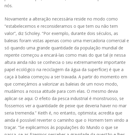
nós.
Novamente a alteração necessária reside no modo como
“estabelecemos e reconsideramos o que tem ou não tem
valor”, diz Scholey. “Por exemplo, durante dois séculos, as
baleias foram vistas apenas como uma mercadoria comercial e
só quando uma grande quantidade da população mundial de
repente começou a encará-las como mais do que tal (e nessa
altura ainda não se conhecia o seu extremamente importante
papel ecológico na reciclagem da água da superfície) é que a
caça à baleia começou a ser travada. A partir do momento em
que começámos a valorizar as baleias de um novo modo,
mudámos a nossa atitude para com elas. O mesmo devia
aplicar-se aqui. O efeito da pesca industrial é monstruoso, se
fossemos ver a quantidade de peixe que deveria haver no mar
seria tremenda.” Keith é, no entanto, optimista; acredita que
ainda é possível reverter o caminho que o Homem tem vindo a
traçar. “Se explicarmos às populações do Mundo o que se
passa, se as fizermos perceber a gravidade da questão e lhes