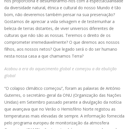
nos proporciona e deslumbrarmo-nos com a espectacularidade
da diversidade natural, étnica e cultural do nosso Mundo é tão
bom, não deveremos também pensar na sua preservação?
Gostamos de apreciar a vida selvagem e de testemunhar a
beleza de terras distantes, de viver universos diferentes de
culturas que não são as nossas. Teremos o direito de os
comprometer irremediavelmente? O que diremos aos nossos
filhos, aos nossos netos? Que legado será o do ser humano
nesta nossa casa a que chamamos Terra?
Acabou a era do aquecimento global e começou a da ebulição
global
“O colapso climático começou”, foram as palavras de António
Guterres, o secretário-geral da ONU (Organização das Nações
Unidas) em Setembro passado perante a divulgação da notícia
que avançava que no Verão o Hemisfério Norte registou as
temperaturas mais elevadas de sempre. A informação fornecida
pelo programa europeu de monitorização da atmosfera