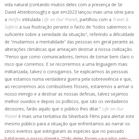
vida natural (contando muitos deles com a presença de Sir
David Attenborough) e que em2023 lançou mais uma série para
a
Netflix
intitulada
Life on Our Planet
, partilhou com a
Travel &
Safaris
a sua frustração perante o facto de “todos sabermos o
suficiente sobre a seriedade da situação”, referindo a dificuldade
de “mudarmos a mentalidade” das pessoas em geral perante as
alterações climáticas que ameaçam destruir a nossa civilização.
“Penso que como comunicadores, temos de tornar bem claro o
risco que corremos. E se recorrermos a uma linguagem mais
militarizada, talvez o consigamos. Se explicarmos às pessoas
que estamos numa verdadeira guerra pela sobrevivência e que,
ao recorrermos aos combustíveis fósseis, estaremos a armar o
nosso inimigo e a destruir as nossas defesas, talvez sejamos
melhor ouvidos e depois os políticos, que são os verdadeiros
decisores, farão aquilo que o público lhes ditar.”
Life on Our
Planet
é mais uma tentativa da Silverback Films para alertar este
mesmo público para a situação que enfrentamos ao narrar os
cinco eventos que extinguiram as espécies que no passado
habitaram o nosso planeta. “Três deles foram causados pelo