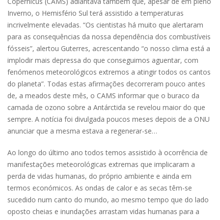
Copernicus (CAMS) adiantava também que, apesar de em pleno
Inverno, o Hemisfério Sul terá assistido a temperaturas
incrivelmente elevadas. “Os cientistas há muito que alertaram
para as consequências da nossa dependência dos combustíveis
fósseis”, alertou Guterres, acrescentando “o nosso clima está a
implodir mais depressa do que conseguimos aguentar, com
fenómenos meteorológicos extremos a atingir todos os cantos
do planeta”. Todas estas afirmações decorreram pouco antes
de, a meados deste mês, o CAMS informar que o buraco da
camada de ozono sobre a Antárctida se revelou maior do que
sempre. A notícia foi divulgada poucos meses depois de a ONU
anunciar que a mesma estava a regenerar-se…
Ao longo do último ano todos temos assistido à ocorrência de
manifestações meteorológicas extremas que implicaram a
perda de vidas humanas, do próprio ambiente e ainda em
termos económicos. As ondas de calor e as secas têm-se
sucedido num canto do mundo, ao mesmo tempo que do lado
oposto cheias e inundações arrastam vidas humanas para a