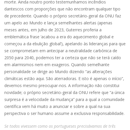
morte. Ainda noutro ponto testemunhamos incêndios
dantescos com proporções que não encontram qualquer tipo
de precedente. Quando o próprio secretário-geral da ONU faz
um apelo ao Mundo e lança semelhantes alertas (apenas
meses antes, em Julho de 2023, Guterres proferia a
emblemática frase ‘acabou a era do aquecimento global e
começou a da ebulição global’), apelando às lideranças para que
se comprometam em antecipar a neutralidade carbónica de
2050 para 2040, podemos ter a certeza que não se terá caído
em alarmismos nem em exageros. Quando semelhante
personalidade se dirige ao Mundo dizendo “as alterações
climáticas estão aqui. São aterradoras. E isto é apenas o início”,
devemos mesmo preocupar-nos. A informação não constitui
novidade; o próprio secretário-geral da ONU refere que “a única
surpresa é a velocidade da mudança” para a qual a comunidade
científica vem há muito a anunciar e sobre a qual na sua
perspectiva o ser humano assume a exclusiva responsabilidade.
Se todos vivessem como os portugueses precisávamos de três