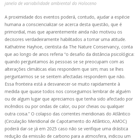
janela de variabilidade ambiental do Holoceno
A proximidade dos eventos poderá, contudo, ajudar a espécie
humana a consciencializar-se acerca desta questão, que é
primordial, mas que aparentemente ainda não motivou os
decisores verdadeiramente habilitados a tomar uma atitude.
Kathatrine Hayhoe, cientista da The Nature Conservancy, conta
que ao longo de anos referia “o desafio da distância psicológica:
quando perguntamos às pessoas se se preocupam com as
alterações climáticas elas respondem que sim; mas se lhes
perguntarmos se se sentem afectadas respondem que não.
Essa fronteira está a desvanecer-se muito rapidamente à
medida que quase todos nos conseguimos lembrar de alguém
ou de algum lugar que apreciamos que tenha sido afectado por
incêndios ou por ondas de calor, ou por cheias ou qualquer
outra coisa.” O colapso das correntes meridionais do Atlântico
(Circulação Meridional de Capotamento do Atlântico, AMOC)
poderá dar-se já em 2025 caso não se verifique uma drástica
redução da emissão de carbono para a atmosfera, indicou um