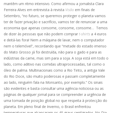
mantêm um ritmo intensivo. Como afirmou a jornalista Clara
Ferreira Alves em entrevista à revista
Visão
em finais de
Setembro, “no futuro, se queremos proteger o planeta vamos
ter de fazer privação e sacrifício, vamos ter de renunciar a uma
economia que apenas consome, consome, consome… Temos
de dizer às pessoas que não podem comprar
t-shirts
a 4 euros
e deitá-las fora! Nem a máquina de lavar, nem o computador
nem o telemóvel”, recordando que “metade do estado imenso
do Mato Grosso já foi destruída, não para o gado e para as
indústrias da carne, mas sim para a soja. A soja está em todo o
lado, como aditivo nas comidas ultraprocessadas, tal como o
óleo de palma. Multinacionais como a Rio Tinto, a antiga Vale
do Rio Doce, são muito poderosas e passam completamente
ao lado, ninguém fala na Monsanto, por exemplo.” Os sinais
são evidentes e basta consultar uma agência noticiosa ou as
páginas de qualquer jornal para se compreender a urgência de
uma tomada de posição global no que respeita à protecção do
planeta. Em pleno final de Inverno, o Brasil enfrentou
temperaturas que alcançaram os 40 graus centígrados. No Dia