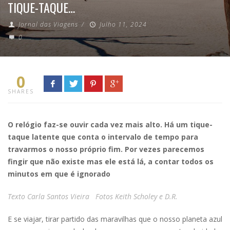
TIQUE-TAQUE…
Jornal das Viagens
/
Julho 11, 2024
0
0
SHARES
O relógio faz-se ouvir cada vez mais alto. Há um tique-
taque latente que conta o intervalo de tempo para
travarmos o nosso próprio fim. Por vezes parecemos
fingir que não existe mas ele está lá, a contar todos os
minutos em que é ignorado
Texto Carla Santos Vieira Fotos Keith Scholey e D.R.
E se viajar, tirar partido das maravilhas que o nosso planeta azul