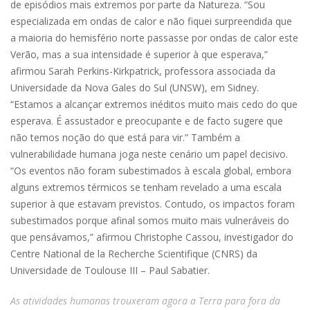
de episódios mais extremos por parte da Natureza. “Sou
especializada em ondas de calor e não fiquei surpreendida que
a maioria do hemisfério norte passasse por ondas de calor este
Verão, mas a sua intensidade é superior à que esperava,”
afirmou Sarah Perkins-Kirkpatrick, professora associada da
Universidade da Nova Gales do Sul (UNSW), em Sidney.
“Estamos a alcançar extremos inéditos muito mais cedo do que
esperava. É assustador e preocupante e de facto sugere que
não temos noção do que está para vir.” Também a
vulnerabilidade humana joga neste cenário um papel decisivo.
“Os eventos não foram subestimados à escala global, embora
alguns extremos térmicos se tenham revelado a uma escala
superior à que estavam previstos. Contudo, os impactos foram
subestimados porque afinal somos muito mais vulneráveis do
que pensávamos,” afirmou Christophe Cassou, investigador do
Centre National de la Recherche Scientifique (CNRS) da
Universidade de Toulouse III – Paul Sabatier.
As atividades humanas trouxeram agora a Terra para fora da