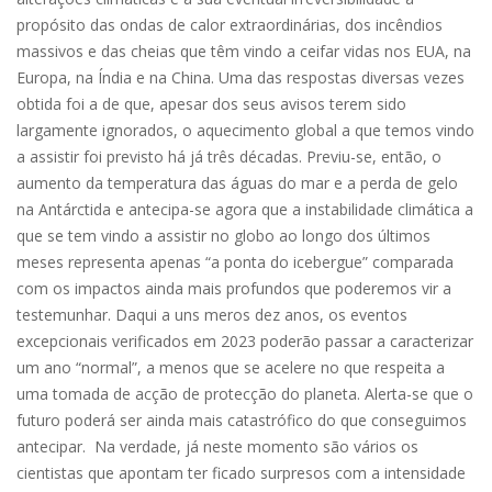
propósito das ondas de calor extraordinárias, dos incêndios
massivos e das cheias que têm vindo a ceifar vidas nos EUA, na
Europa, na Índia e na China. Uma das respostas diversas vezes
obtida foi a de que, apesar dos seus avisos terem sido
largamente ignorados, o aquecimento global a que temos vindo
a assistir foi previsto há já três décadas. Previu-se, então, o
aumento da temperatura das águas do mar e a perda de gelo
na Antárctida e antecipa-se agora que a instabilidade climática a
que se tem vindo a assistir no globo ao longo dos últimos
meses representa apenas “a ponta do icebergue” comparada
com os impactos ainda mais profundos que poderemos vir a
testemunhar. Daqui a uns meros dez anos, os eventos
excepcionais verificados em 2023 poderão passar a caracterizar
um ano “normal”, a menos que se acelere no que respeita a
uma tomada de acção de protecção do planeta. Alerta-se que o
futuro poderá ser ainda mais catastrófico do que conseguimos
antecipar. Na verdade, já neste momento são vários os
cientistas que apontam ter ficado surpresos com a intensidade