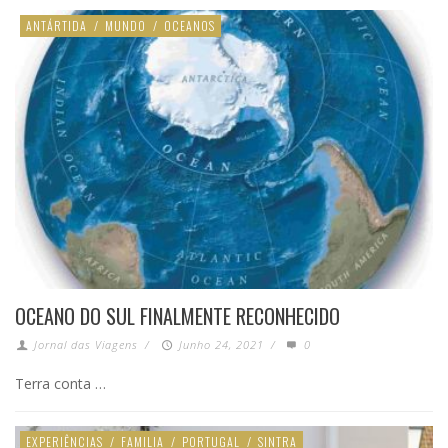
ANTÁRTIDA
/
MUNDO
/
OCEANOS
OCEANO DO SUL FINALMENTE RECONHECIDO
Jornal das Viagens
/
Junho 24, 2021
/
0
Terra conta …
EXPERIÊNCIAS
/
FAMILIA
/
PORTUGAL
/
SINTRA