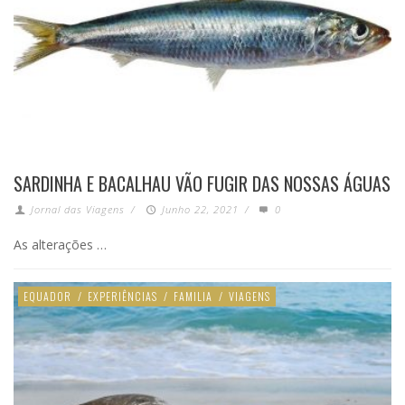
SARDINHA E BACALHAU VÃO FUGIR DAS NOSSAS ÁGUAS
Jornal das Viagens
/
Junho 22, 2021
/
0
As alterações …
EQUADOR
/
EXPERIÊNCIAS
/
FAMILIA
/
VIAGENS