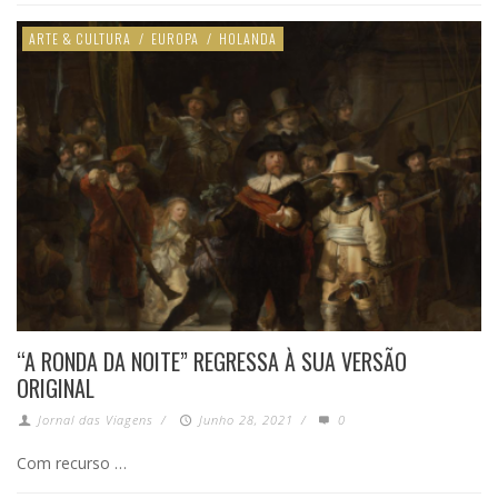
ARTE & CULTURA
/
EUROPA
/
HOLANDA
“A RONDA DA NOITE” REGRESSA À SUA VERSÃO
ORIGINAL
Jornal das Viagens
/
Junho 28, 2021
/
0
Com recurso …