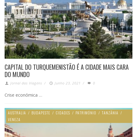
CAPITAL DO TURQUEMENISTÃO É A CIDADE MAIS CARA
DO MUNDO
Jornal das Viagens
/
Junho 23, 2021
/
0
Crise económica …
AUSTRALIA
/
BUDAPESTE
/
CIDADES
/
PATRIMÓNIO
/
TANZÂNIA
/
VENEZA