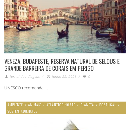
VENEZA, BUDAPESTE, RESERVA NATURAL DE SELOUS E
GRANDE BARREIRA DE CORAIS EM PERIGO
Jornal das Viagens
/
Junho 22, 2021
/
0
UNESCO recomenda …
AMBIENTE
/
ANIMAIS
/
ATLÂNTICO NORTE
/
PLANETA
/
PORTUGAL
/
SUSTENTABILIDADE