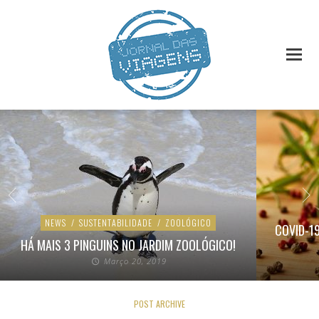
NEWS
/
SUSTENTABILIDADE
/
ZOOLÓGICO
COVID-1
HÁ MAIS 3 PINGUINS NO JARDIM ZOOLÓGICO!
Março 20, 2019
POST ARCHIVE