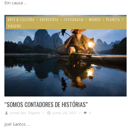
Em causa …
ARTE & CULTURA
/
ENTREVISTA
/
FOTOGRAFIA
/
MUNDO
/
PLANETA
/
VIAGENS
“SOMOS CONTADORES DE HISTÓRIAS”
Jornal das Viagens
/
Junho 28, 2021
/
0
Joel Santos …