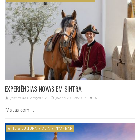
EXPERIÊNCIAS NOVAS EM SINTRA
Jornal das Viagens
/
Junho 24, 2021
/
0
“Visitas com …
ARTE & CULTURA
/
ASIA
/
MYANMAR