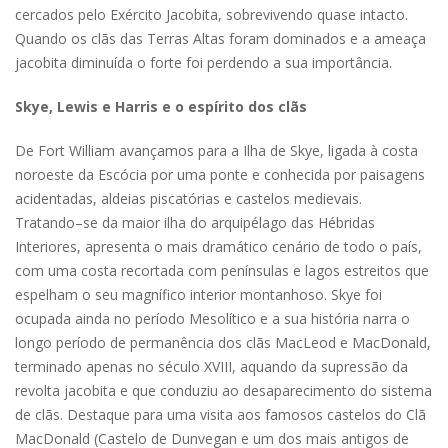
cercados pelo Exército Jacobita, sobrevivendo quase intacto.
Quando os clãs das Terras Altas foram dominados e a ameaça
jacobita diminuída o forte foi perdendo a sua importância.
Skye, Lewis e Harris e o espírito dos clãs
De Fort William avançamos para a Ilha de Skye, ligada à costa
noroeste da Escócia por uma ponte e conhecida por paisagens
acidentadas, aldeias piscatórias e castelos medievais.
Tratando–se da maior ilha do arquipélago das Hébridas
Interiores, apresenta o mais dramático cenário de todo o país,
com uma costa recortada com penínsulas e lagos estreitos que
espelham o seu magnífico interior montanhoso. Skye foi
ocupada ainda no período Mesolítico e a sua história narra o
longo período de permanência dos clãs MacLeod e MacDonald,
terminado apenas no século XVIII, aquando da supressão da
revolta jacobita e que conduziu ao desaparecimento do sistema
de clãs. Destaque para uma visita aos famosos castelos do Clã
MacDonald (Castelo de Dunvegan e um dos mais antigos de