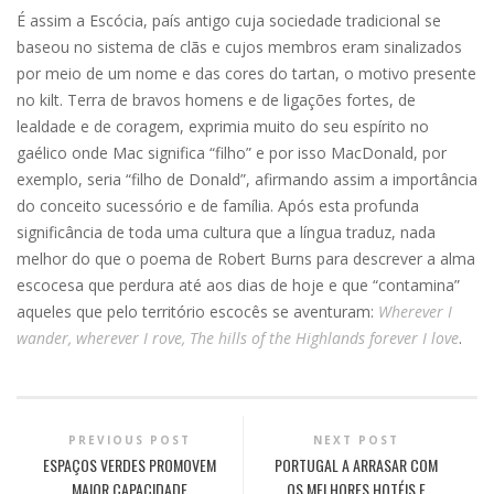
É assim a Escócia, país antigo cuja sociedade tradicional se
baseou no sistema de clãs e cujos membros eram sinalizados
por meio de um nome e das cores do tartan, o motivo presente
no kilt. Terra de bravos homens e de ligações fortes, de
lealdade e de coragem, exprimia muito do seu espírito no
gaélico onde Mac significa “filho” e por isso MacDonald, por
exemplo, seria “filho de Donald”, afirmando assim a importância
do conceito sucessório e de família. Após esta profunda
significância de toda uma cultura que a língua traduz, nada
melhor do que o poema de Robert Burns para descrever a alma
escocesa que perdura até aos dias de hoje e que “contamina”
aqueles que pelo território escocês se aventuram:
Wherever I
wander, wherever I rove, The hills of the Highlands forever I love
.
PREVIOUS POST
NEXT POST
ESPAÇOS VERDES PROMOVEM
PORTUGAL A ARRASAR COM
MAIOR CAPACIDADE
OS MELHORES HOTÉIS E