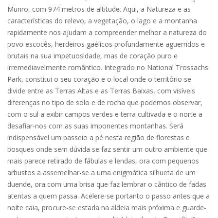
Munro, com 974 metros de altitude. Aqui, a Natureza e as
características do relevo, a vegetação, o lago e a montanha
rapidamente nos ajudam a compreender melhor a natureza do
povo escocês, herdeiros gaélicos profundamente aguerridos e
brutais na sua impetuosidade, mas de coração puro e
irremediavelmente romântico. Integrado no National Trossachs
Park, constitui o seu coração e o local onde o território se
divide entre as Terras Altas e as Terras Baixas, com visíveis
diferenças no tipo de solo e de rocha que podemos observar,
com o sul a exibir campos verdes e terra cultivada e o norte a
desafiar-nos com as suas imponentes montanhas. Será
indispensável um passeio a pé nesta região de florestas e
bosques onde sem dúvida se faz sentir um outro ambiente que
mais parece retirado de fábulas e lendas, ora com pequenos
arbustos a assemelhar-se a uma enigmática silhueta de um
duende, ora com uma brisa que faz lembrar o cântico de fadas
atentas a quem passa. Acelere-se portanto o passo antes que a
noite caia, procure-se estada na aldeia mais próxima e guarde-