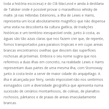
toda a história escocesa) e do Clã MacLeod e ainda à destilaria
de Talisker onde é possível provar o maravilhoso whisky de
malte. Já nas Hébridas Exteriores, a Ilha de Lewis e Harris,
representa um local absolutamente magnífico que não dispensa
uma visita na descoberta da cultura gaélica, de tradições
históricas e um território inesquecível onde, junto à costa, as
águas são tão azuis claras que nos fazem crer que, de repente,
fomos transportados para paraísos tropicais e em cujas areias
brancas encontramos ovelhas que descem das superfícies
rochosas ali próximas. Embora o seu nome sugira que nos
referimos a duas ilhas em concreto, na realidade Lewis e Harris
representam duas partes de uma mesma ilha, com Stornoway
junto à costa leste a servir de maior cidade do arquipélago. A
ilha é alcançada por ferry, sendo impossível não nos sentirmos
esmagados com a diversidade geográfica que apresenta numa
sucessão de cenários montanhosos, de colinas, de planaltos
rochosos, pântanos e de praias de areias imaculadamente
brancas.