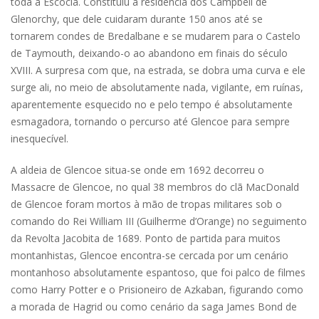
toda a Escócia. Constituiu a residência dos Campbell de
Glenorchy, que dele cuidaram durante 150 anos até se
tornarem condes de Bredalbane e se mudarem para o Castelo
de Taymouth, deixando-o ao abandono em finais do século
XVIII. A surpresa com que, na estrada, se dobra uma curva e ele
surge ali, no meio de absolutamente nada, vigilante, em ruínas,
aparentemente esquecido no e pelo tempo é absolutamente
esmagadora, tornando o percurso até Glencoe para sempre
inesquecível.
A aldeia de Glencoe situa-se onde em 1692 decorreu o
Massacre de Glencoe, no qual 38 membros do clã MacDonald
de Glencoe foram mortos à mão de tropas militares sob o
comando do Rei William III (Guilherme d’Orange) no seguimento
da Revolta Jacobita de 1689. Ponto de partida para muitos
montanhistas, Glencoe encontra-se cercada por um cenário
montanhoso absolutamente espantoso, que foi palco de filmes
como Harry Potter e o Prisioneiro de Azkaban, figurando como
a morada de Hagrid ou como cenário da saga James Bond de