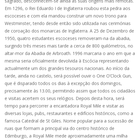
sagrado, desconhecem-se ainda as suas origens mais remotas.
Em 1296, o Rei Eduardo I de Inglaterra roubou esta pedra aos
escoceses e com ela mandou construir um novo trono para
Westminster, tendo desde então sido utilizada nas cerimónias
de coroação dos monarcas de Inglaterra. A 25 de Dezembro de
1950, quatro estudantes escoceses removeram-na da abadia,
surgindo três meses mais tarde a cerca de 800 quilómetros, no
altar-mor da Abadia de Arbroath. 1996 marcaria o ano em que a
mesma seria oficialmente devolvida à Escócia representando
actualmente um dos grandes tesouros nacionais. Ao início da
tarde, ainda no castelo, será possível ouvir o One O’Clock Gun,
que é disparado todos os dias à excepção dos domingos,
precisamente às 13.00, permitindo assim que todos os cidadãos
e visitas acertem os seus relógios. Depois desta hora, será
tempo para percorrer a encantadora Royal Mile e visitar as
diversas lojas, pubs, restaurantes e edifícios históricos, como a
famosa Catedral de St Giles. Nome popular para a sucessão de
ruas que formam a principal via do centro histórico de
Edimburgo, a Royal Mile mede aproximadamente uma milha