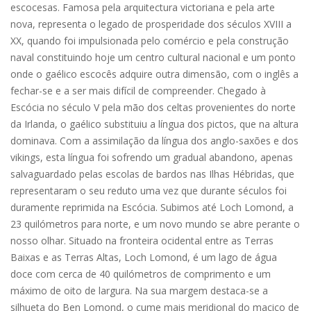
escocesas. Famosa pela arquitectura victoriana e pela arte
nova, representa o legado de prosperidade dos séculos XVIII a
XX, quando foi impulsionada pelo comércio e pela construção
naval constituindo hoje um centro cultural nacional e um ponto
onde o gaélico escocês adquire outra dimensão, com o inglês a
fechar-se e a ser mais difícil de compreender. Chegado à
Escócia no século V pela mão dos celtas provenientes do norte
da Irlanda, o gaélico substituiu a língua dos pictos, que na altura
dominava. Com a assimilação da língua dos anglo-saxões e dos
vikings, esta língua foi sofrendo um gradual abandono, apenas
salvaguardado pelas escolas de bardos nas Ilhas Hébridas, que
representaram o seu reduto uma vez que durante séculos foi
duramente reprimida na Escócia. Subimos até Loch Lomond, a
23 quilómetros para norte, e um novo mundo se abre perante o
nosso olhar. Situado na fronteira ocidental entre as Terras
Baixas e as Terras Altas, Loch Lomond, é um lago de água
doce com cerca de 40 quilómetros de comprimento e um
máximo de oito de largura. Na sua margem destaca-se a
silhueta do Ben Lomond, o cume mais meridional do maciço de