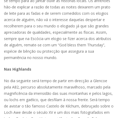
se tempo para ao jantar ouvir as histórias locais. Os anfitriões
hão-de explicar a razão de todas as noites deixarem um prato
de leite para as fadas e de serem comedidos com os elogios
acerca de alguém, não vá o interesse daquelas despertar e
recolherem para o seu mundo o elogiado já que são grandes
apreciadoras de qualidades, especialmente as físicas. Assim,
sempre que na Escócia um elogio se fizer acerca dos atributos
de alguém, remate-se com um “God bless them Thursday”,
espécie de bênção ou protecção que assegura a sua
permanência no nosso mundo.
Nas Highlands
No dia seguinte será tempo de partir em direcção a Glencoe
pela A82, percurso absolutamente maravilhoso, marcado pela
magnificência da imensidão das suas montanhas e pelos lagos,
ou lochs em gaélico, que desfilam à nossa frente. Será tempo
de avistar o tão famoso Castelo de Kilchurn, debruçado sobre o
Loch Awe desde o século XV e um dos mais fotografados em