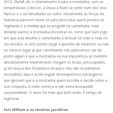
2012, Skyfall. Ali, o chamamento é para a montanha, com as
temperaturas a descer, a chuva a fazer-se sentir num dos seus
flancos e o sol desafiador no outro. Novamente as forças da
Natureza parecem reunir-se para perscrutar quem penetra as
Highlands e à medida que se progride na caminhada, mais
distante parece a montanha encontrar-se, como que num jogo
em que esta desafia o caminhante a arriscar-se mais e mais no
seu encalce. A certo ponto surge a questão de estarmos ou não
no mesmo lugar já que caminhando não parecemos sair de
ponto algum e que a montanha na sua imponência se mantém
absolutamente impenetrável. Chegam os locais, preocupados,
já em busca dos forasteiros incautos não vão os pântanos
escondidos aqui e acolá engolir desrespeitosos estrangeiros
que ignoram que é a montanha quem escolhe e decide sobre a
sua conquista. A noite começa a cair numa brusquidão
surpreendente. O aviso foi mais que bem-vindo. É tempo de
regressar.
Fort William e as revoltas jacobitas