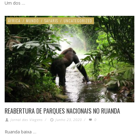
Um dos …
ÁFRICA
/
MUNDO
/
SAFARIS
/
UNCATEGORIZED
REABERTURA DE PARQUES NACIONAIS NO RUANDA
Jornal das Viagens
/
Junho 23, 2020
/
0
Ruanda baixa …