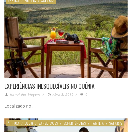
ÁFRICA
/
HOTÉIS
/
SAFARIS
EXPERIÊNCIAS INESQUECÍVEIS NO QUÉNIA
Jornal das Viagens
/
Abril 3, 2019
/
0
Localizado no …
ÁFRICA
/
BLOG
/
EXPEDIÇÕES
/
EXPERIÊNCIAS
/
FAMILIA
/
SAFARIS