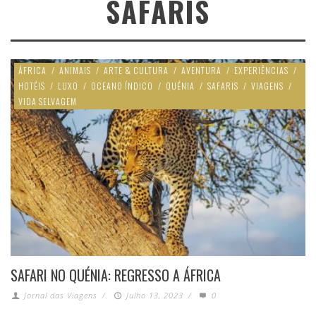
SAFARIS
ÁFRICA
/
ANIMAIS
/
ARTE & CULTURA
/
AVENTURA
/
EXPERIÊNCIAS
/
HOTÉIS
/
LUXO
/
OCEANO ÍNDICO
/
QUÉNIA
/
SAFARIS
/
VIAGENS
/
VIDA SELVAGEM
SAFARI NO QUÉNIA: REGRESSO A ÁFRICA
Jornal das Viagens
/
Julho 13, 2023
/
0