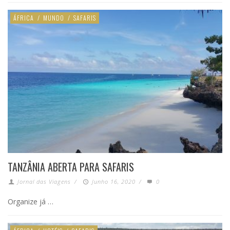
ÁFRICA
/
MUNDO
/
SAFARIS
TANZÂNIA ABERTA PARA SAFARIS
Jornal das Viagens
/
Junho 16, 2020
/
0
Organize já …