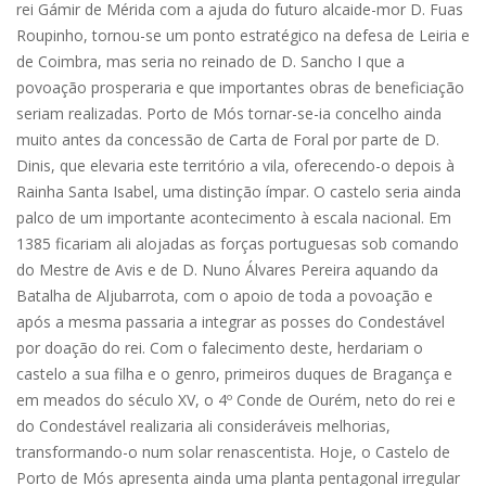
rei Gámir de Mérida com a ajuda do futuro alcaide-mor D. Fuas
Roupinho, tornou-se um ponto estratégico na defesa de Leiria e
de Coimbra, mas seria no reinado de D. Sancho I que a
povoação prosperaria e que importantes obras de beneficiação
seriam realizadas. Porto de Mós tornar-se-ia concelho ainda
muito antes da concessão de Carta de Foral por parte de D.
Dinis, que elevaria este território a vila, oferecendo-o depois à
Rainha Santa Isabel, uma distinção ímpar. O castelo seria ainda
palco de um importante acontecimento à escala nacional. Em
1385 ficariam ali alojadas as forças portuguesas sob comando
do Mestre de Avis e de D. Nuno Álvares Pereira aquando da
Batalha de Aljubarrota, com o apoio de toda a povoação e
após a mesma passaria a integrar as posses do Condestável
por doação do rei. Com o falecimento deste, herdariam o
castelo a sua filha e o genro, primeiros duques de Bragança e
em meados do século XV, o 4º Conde de Ourém, neto do rei e
do Condestável realizaria ali consideráveis melhorias,
transformando-o num solar renascentista. Hoje, o Castelo de
Porto de Mós apresenta ainda uma planta pentagonal irregular