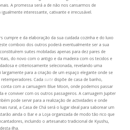
nais. A promessa será a de não nos cansarmos de
gualmente interessante, cativante e irrecusável.
rs cumpre e da elaboração da sua cuidada cozinha e do luxo
 este comboio dos outros poderá eventualmente ser a sua
constituírem suites mobiladas apenas para dez pares de
entais, do novo com o antigo e da madeira com os tecidos e
adosa e criteriosamente selecionada, revelando uma
i largamente para a criação de um espaço elegante onde se
e retemperadores. Cada
suite
dispõe de casa de banho,
e conta com a carruagem Blue Moon, onde podemos passar
da e conviver com os outros passageiros. A carruagem Jupiter
mbém pode servir para a realização de actividades e onde
mais rural, a Casa de Chá será o lugar ideal para saborear um
starão ainda o Bar e a Loja organizada de modo tão rico que
antadores, incluindo o artesanato tradicional de Kyushu,
esta ilha.