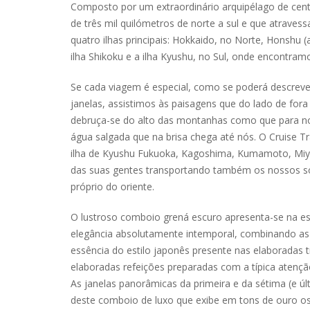
Composto por um extraordinário arquipélago de cent
de três mil quilómetros de norte a sul e que atravess
quatro ilhas principais: Hokkaido, no Norte, Honshu (
ilha Shikoku e a ilha Kyushu, no Sul, onde encontr
Se cada viagem é especial, como se poderá descreve
janelas, assistimos às paisagens que do lado de for
debruça-se do alto das montanhas como que para n
água salgada que na brisa chega até nós. O Cruise Tr
ilha de Kyushu Fukuoka, Kagoshima, Kumamoto, Miyaza
das suas gentes transportando também os nossos s
próprio do oriente.
O lustroso comboio grená escuro apresenta-se na 
elegância absolutamente intemporal, combinando as
essência do estilo japonês presente nas elaboradas tr
elaboradas refeições preparadas com a típica atençã
As janelas panorâmicas da primeira e da sétima (e
deste comboio de luxo que exibe em tons de ouro os