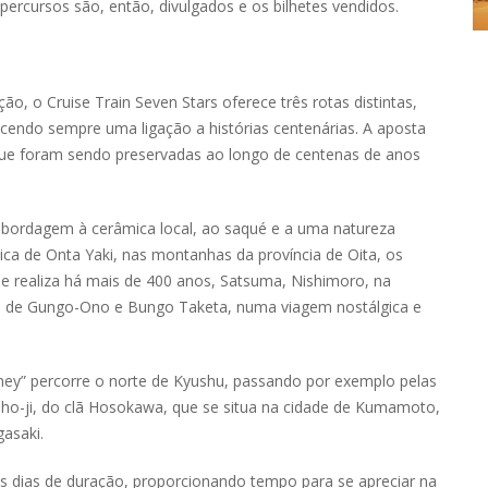
percursos são, então, divulgados e os bilhetes vendidos.
, o Cruise Train Seven Stars oferece três rotas distintas,
cendo sempre uma ligação a histórias centenárias. A aposta
 que foram sendo preservadas ao longo de centenas de anos
abordagem à cerâmica local, ao saqué e a uma natureza
mica de Onta Yaki, nas montanhas da província de Oita, os
e realiza há mais de 400 anos, Satsuma, Nishimoro, na
ico de Gungo-Ono e Bungo Taketa, numa viagem nostálgica e
ey” percorre o norte de Kyushu, passando por exemplo pelas
isho-ji, do clã Hosokawa, que se situa na cidade de Kumamoto,
asaki.
is dias de duração, proporcionando tempo para se apreciar na