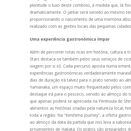
plenitude o luxo deste comboio, à medida que, lá fo
dramaticamente. O jantar será servido ao mesmo tem
proporcionando o nascimento de uma memória absol
realizado com as gentes locais das pequenas cidades 
Uma experiência gastronómica ímpar
Além de percorrer rotas ricas em história, cultura e
Stars destaca-se também pelos seus serviços de cozi
viagem por si só. Cada percurso aposta numa emen
experiências gastronómicas verdadeiramente maravilh
dias de duração irá talvez para o prato servido ao a
Yamanaka, um espaço muito frequentado pelos conna
destaque irá para o pesceco, servido ao almoço do 
que apenas poderá se apreciada na Península de Shi
alimentos as histórias criadas pela natureza local, 
toda a região. Na “Kirishima Journey”, a oferta gast
ao almoço da data da partida que nos leva a saborea
provenientes de Hakata. Os pratos são preparados 