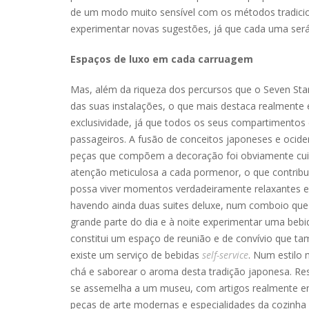
de um modo muito sensível com os métodos tradicio
experimentar novas sugestões, já que cada uma será i
Espaços de luxo em cada carruagem
Mas, além da riqueza dos percursos que o Seven Sta
das suas instalações, o que mais destaca realmente
exclusividade, já que todos os seus compartimentos 
passageiros. A fusão de conceitos japoneses e ocid
peças que compõem a decoração foi obviamente cuid
atenção meticulosa a cada pormenor, o que contribu
possa viver momentos verdadeiramente relaxantes 
havendo ainda duas suites deluxe, num comboio qu
grande parte do dia e à noite experimentar uma bebi
constitui um espaço de reunião e de convívio que ta
existe um serviço de bebidas
self-service
. Num estilo 
chá e saborear o aroma desta tradição japonesa. Re
se assemelha a um museu, com artigos realmente enc
peças de arte modernas e especialidades da cozinha d