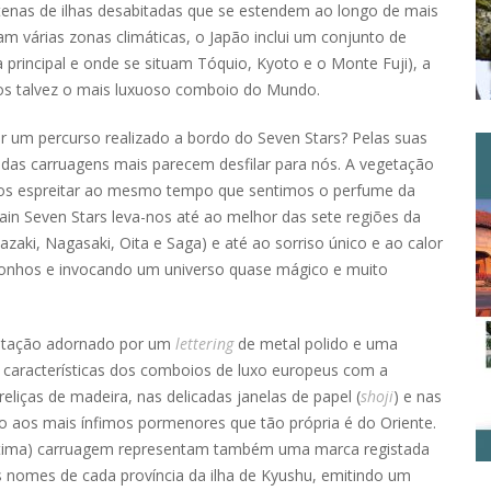
enas de ilhas desabitadas que se estendem ao longo de mais
am várias zonas climáticas, o Japão inclui um conjunto de
a principal e onde se situam Tóquio, Kyoto e o Monte Fuji), a
amos talvez o mais luxuoso comboio do Mundo.
r um percurso realizado a bordo do Seven Stars? Pelas suas
a das carruagens mais parecem desfilar para nós. A vegetação
os espreitar ao mesmo tempo que sentimos o perfume da
ain Seven Stars leva-nos até ao melhor das sete regiões da
ki, Nagasaki, Oita e Saga) e até ao sorriso único e ao calor
onhos e invocando um universo quase mágico e muito
estação adornado por um
lettering
de metal polido e uma
 características dos comboios de luxo europeus com a
eliças de madeira, nas delicadas janelas de papel (
shoji
) e nas
o aos mais ínfimos pormenores que tão própria é do Oriente.
 última) carruagem representam também uma marca registada
 nomes de cada província da ilha de Kyushu, emitindo um