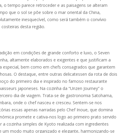
ra, o tempo parece retroceder e as paisagens se alteram
po que o sol se põe sobre o mar oriental da China,
utamente inesquecível, como será também o convívio
costeiras desta região.
 tradição em condições de grande conforto e luxo, o Seven
nha, altamente elaborados e exigentes e que justificam a
ta especial, bem como em chefs consagrados que garantem
osas. O destaque, entre outras delicatessen da rota de dois
lmoço do primeiro dia e inspirado no famoso restaurante
isseurs japoneses. Na cozinha da “Unzen Journey” o
terceiro dia de viagem. Trata-se de gastronomia Satohama,
mbara, onde o chef nasceu e cresceu. Sentem-se nos
histórias essas apenas narradas pelo Chef Inoue, que domina
ronómica promete e cativa-nos logo ao primeiro prato servido
r a cozinha simples de Kyoto realizada com ingredientes
de um modo muito organizado e elegante, harmonizando-se