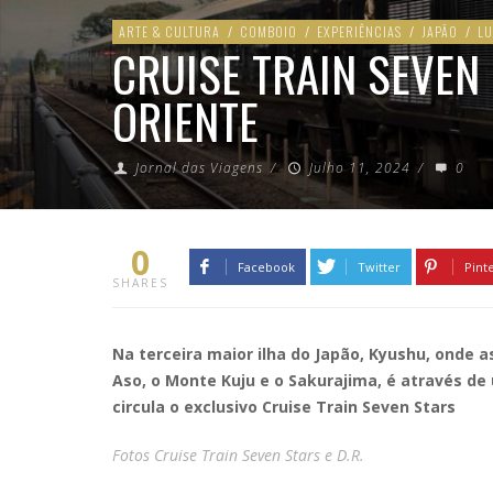
ARTE & CULTURA
/
COMBOIO
/
EXPERIÊNCIAS
/
JAPÃO
/
L
CRUISE TRAIN SEVEN
ORIENTE
Jornal das Viagens
/
Julho 11, 2024
/
0
0
Facebook
Twitter
Pint
SHARES
Na terceira maior ilha do Japão, Kyushu, ond
Aso, o Monte Kuju e o Sakurajima, é através d
circula o exclusivo Cruise Train Seven Stars
Fotos Cruise Train Seven Stars e D.R.