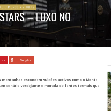
UXO
/
MUNDO
/
VIAGENS
 STARS – LUXO NO
erest
Google+
e as montanhas escondem vulcões activos como o Monte
e um cenário verdejante e morada de fontes termais que