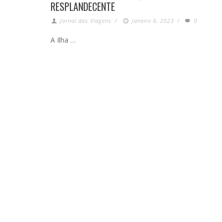
RESPLANDECENTE
Jornal das Viagens
/
Janeiro 6, 2023
/
0
A Ilha …