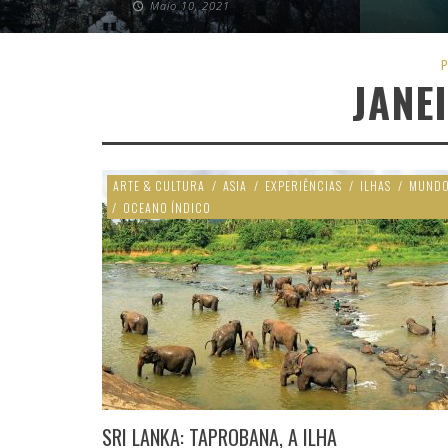
Maio 10, 2021
P
JANE
ARTE & CULTURA
/
ASIA
/
EXPERIÊNCIAS
/
ILHAS
/
MUND
/
OCEANO ÍNDICO
SRI LANKA: TAPROBANA, A ILHA