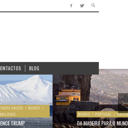
CONTACTOS
BLOG
STADOS UNIDOS
/
MUNDO
/
ABILIDADE
MUNDO
/
PORTUGAL
/
VIAGEN
VENCE TRUMP
DA MADEIRA PARA O MUN