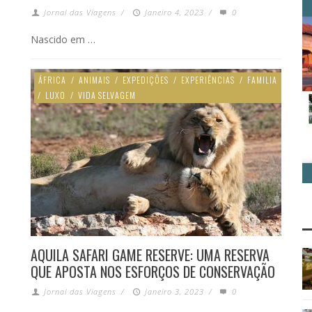
Jornal das Viagens
/
Janeiro 4, 2023
/
0
Nascido em …
ÁFRICA
/
ANIMAIS
/
EXPEDIÇÕES
/
EXPERIÊNCIAS
/
FAMILIA
/
LUXO
/
VIDA SELVAGEM
AQUILA SAFARI GAME RESERVE: UMA RESERVA
QUE APOSTA NOS ESFORÇOS DE CONSERVAÇÃO
Jornal das Viagens
/
Janeiro 3, 2023
/
0