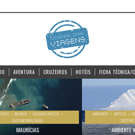
DO
AVENTURA
CRUZEIROS
HOTÉIS
FICHA TÉCNICA/
IENTE
/
MUNDO
/
OCEANO ÍNDICO
/
AMBIENTE
/
ARTICO
/
E
SUSTENTABILIDADE
SUSTENT
MAURÍCIAS
AMBIENTE 