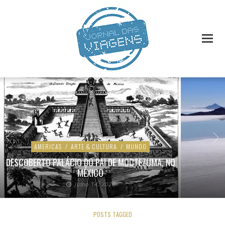
AMERICAS
/
ARTE & CULTURA
/
MUNDO
DESCOBERTO PALÁCIO DO PAI DE MOCTEZUMA, NO
MÉXICO
Julho 14, 2020
POSTS TAGGED