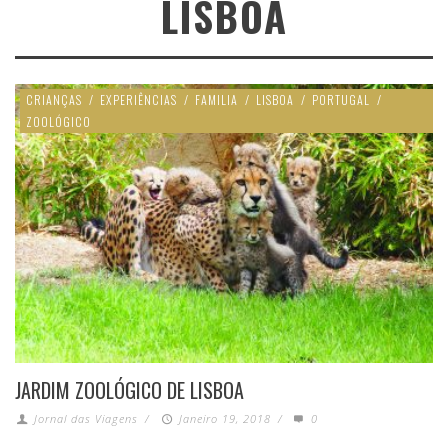
LISBOA
CRIANÇAS
/
EXPERIÊNCIAS
/
FAMILIA
/
LISBOA
/
PORTUGAL
/
ZOOLÓGICO
JARDIM ZOOLÓGICO DE LISBOA
Jornal das Viagens
/
Janeiro 19, 2018
/
0