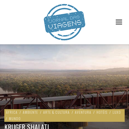
ÁFRICA
/
AMBIENTE
/
ARTE & CULTURA
/
AVENTURA
/
HOTÉIS
/
LUXO
/
MUNDO
KRUGER SHALATI