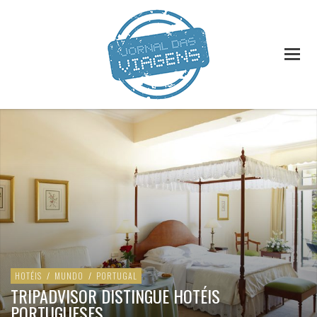
HOTÉIS
/
MUNDO
/
PORTUGAL
TRIPADVISOR DISTINGUE HOTÉIS
PORTUGUESES