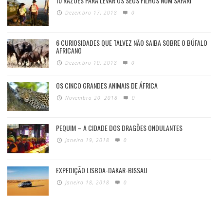
10 RAZÕES PARA LEVAR OS SEUS FILHOS NUM SAFARI
Dezembro 17, 2018
0
6 CURIOSIDADES QUE TALVEZ NÃO SAIBA SOBRE O BÚFALO
AFRICANO
Dezembro 10, 2018
0
OS CINCO GRANDES ANIMAIS DE ÁFRICA
Novembro 20, 2018
0
PEQUIM – A CIDADE DOS DRAGÕES ONDULANTES
Janeiro 19, 2018
0
EXPEDIÇÃO LISBOA-DAKAR-BISSAU
Janeiro 18, 2018
0