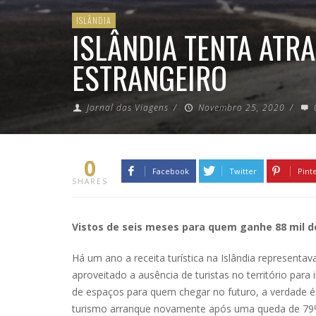
ISLÂNDIA
ISLÂNDIA TENTA ATR
ESTRANGEIRO
Jornal das Viagens
/
Novembro 25, 2020
/
0
Facebook
Twitter
Pint
SHARES
Vistos de seis meses para quem ganhe 88 mil d
Há um ano a receita turística na Islândia representa
aproveitado a ausência de turistas no território par
de espaços para quem chegar no futuro, a verdade 
turismo arranque novamente após uma queda de 79%.