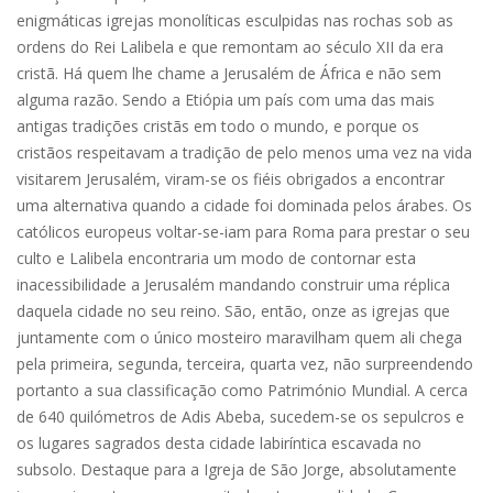
enigmáticas igrejas monolíticas esculpidas nas rochas sob as
ordens do Rei Lalibela e que remontam ao século XII da era
cristã. Há quem lhe chame a Jerusalém de África e não sem
alguma razão. Sendo a Etiópia um país com uma das mais
antigas tradições cristãs em todo o mundo, e porque os
cristãos respeitavam a tradição de pelo menos uma vez na vida
visitarem Jerusalém, viram-se os fiéis obrigados a encontrar
uma alternativa quando a cidade foi dominada pelos árabes. Os
católicos europeus voltar-se-iam para Roma para prestar o seu
culto e Lalibela encontraria um modo de contornar esta
inacessibilidade a Jerusalém mandando construir uma réplica
daquela cidade no seu reino. São, então, onze as igrejas que
juntamente com o único mosteiro maravilham quem ali chega
pela primeira, segunda, terceira, quarta vez, não surpreendendo
portanto a sua classificação como Património Mundial. A cerca
de 640 quilómetros de Adis Abeba, sucedem-se os sepulcros e
os lugares sagrados desta cidade labiríntica escavada no
subsolo. Destaque para a Igreja de São Jorge, absolutamente