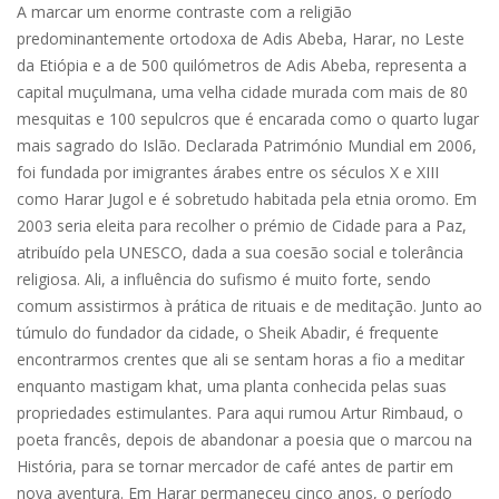
A marcar um enorme contraste com a religião
predominantemente ortodoxa de Adis Abeba, Harar, no Leste
da Etiópia e a de 500 quilómetros de Adis Abeba, representa a
capital muçulmana, uma velha cidade murada com mais de 80
mesquitas e 100 sepulcros que é encarada como o quarto lugar
mais sagrado do Islão. Declarada Património Mundial em 2006,
foi fundada por imigrantes árabes entre os séculos X e XIII
como Harar Jugol e é sobretudo habitada pela etnia oromo. Em
2003 seria eleita para recolher o prémio de Cidade para a Paz,
atribuído pela UNESCO, dada a sua coesão social e tolerância
religiosa. Ali, a influência do sufismo é muito forte, sendo
comum assistirmos à prática de rituais e de meditação. Junto ao
túmulo do fundador da cidade, o Sheik Abadir, é frequente
encontrarmos crentes que ali se sentam horas a fio a meditar
enquanto mastigam khat, uma planta conhecida pelas suas
propriedades estimulantes. Para aqui rumou Artur Rimbaud, o
poeta francês, depois de abandonar a poesia que o marcou na
História, para se tornar mercador de café antes de partir em
nova aventura. Em Harar permaneceu cinco anos, o período