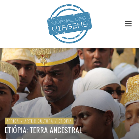
ÁFRICA
/
ARTE & CULTURA
/
ETIÓPIA
ETIÓPIA: TERRA ANCESTRAL