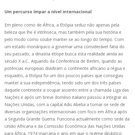
Um percurso ímpar a nível internacional
Em pleno corno de África, a Etiópia seduz não apenas pela
beleza que lhe é intrínseca, mas também pela sua história e
pelo modo como soube manter-se ao longo do tempo. Com
um estado monárquico a governar uma considerável fatia do
seu passado, a dinastia etíope busca esta realidade ainda ao
século X a.C.. Aquando da Conferência de Berlim, quando as
potências europeias dividiram o continente africano a régua e
esquadro, a Etiópia foi um dos poucos países que conseguiu
manter a sua independência, tendo sido um dos três países
daquele continente a ocupar assento entre a chamada Liga das
Nações e após um breve domínio italiano passou a integrar as
Nações Unidas, com a capital Adis Abeba a tornar-se sede de
diversas organizações internacionais com foco em África após
a Segunda Grande Guerra. Funciona actualmente como sede da
União Africana e da Comissão Económica das Nações Unidas
para África. 1974 marcaria o ano em que o regime dinástico