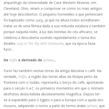
arqueólogo da Universidade de Case Western Reserve, em
Cleveland, Ohio, viriam a comprovar-se como os mais antigos
até hoje descobertos. O pequeno hominídeo a que pertenciam
foi baptizado como Lucy, já que na altura todos acreditaram
tratar-se de uma fêmea dada a sua reduzida estatura e também
porque naquela noite, à luz das estrelas do céu africano, se
celebrou a descoberta ouvindo repetidamente o tema dos
Beatles
Lucy in The Sky With Diamonds
, que na época fazia
furor…
De
Kaffa
e derivado de
quhwa
…
Furor faz também nestas terras da antiga Abissínia o café. Na
verdade,
Kaffa
, a região das terras altas da Etiópia perto da
fronteira com o Sudão, representa o berço do café, apontando
para o século X a.C. os primeiros momentos em que o Homem
desfrutou desta bebida absolutamente magnífica. Depois ter-
se-á expandido para o Egipto e para a Europa com a ajuda dos
mouros, adquirindo o nome a partir do termo árabe
qahwa
, que