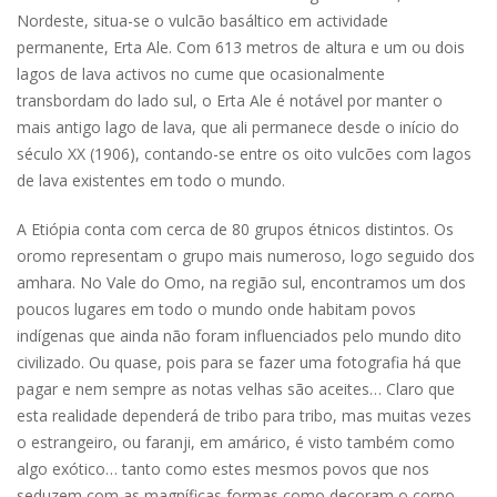
Nordeste, situa-se o vulcão basáltico em actividade
permanente, Erta Ale. Com 613 metros de altura e um ou dois
lagos de lava activos no cume que ocasionalmente
transbordam do lado sul, o Erta Ale é notável por manter o
mais antigo lago de lava, que ali permanece desde o início do
século XX (1906), contando-se entre os oito vulcões com lagos
de lava existentes em todo o mundo.
A Etiópia conta com cerca de 80 grupos étnicos distintos. Os
oromo representam o grupo mais numeroso, logo seguido dos
amhara. No Vale do Omo, na região sul, encontramos um dos
poucos lugares em todo o mundo onde habitam povos
indígenas que ainda não foram influenciados pelo mundo dito
civilizado. Ou quase, pois para se fazer uma fotografia há que
pagar e nem sempre as notas velhas são aceites… Claro que
esta realidade dependerá de tribo para tribo, mas muitas vezes
o estrangeiro, ou faranji, em amárico, é visto também como
algo exótico… tanto como estes mesmos povos que nos
seduzem com as magníficas formas como decoram o corpo,