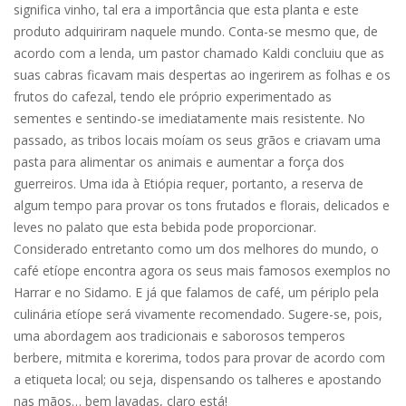
significa vinho, tal era a importância que esta planta e este
produto adquiriram naquele mundo. Conta-se mesmo que, de
acordo com a lenda, um pastor chamado Kaldi concluiu que as
suas cabras ficavam mais despertas ao ingerirem as folhas e os
frutos do cafezal, tendo ele próprio experimentado as
sementes e sentindo-se imediatamente mais resistente. No
passado, as tribos locais moíam os seus grãos e criavam uma
pasta para alimentar os animais e aumentar a força dos
guerreiros. Uma ida à Etiópia requer, portanto, a reserva de
algum tempo para provar os tons frutados e florais, delicados e
leves no palato que esta bebida pode proporcionar.
Considerado entretanto como um dos melhores do mundo, o
café etíope encontra agora os seus mais famosos exemplos no
Harrar e no Sidamo. E já que falamos de café, um périplo pela
culinária etíope será vivamente recomendado. Sugere-se, pois,
uma abordagem aos tradicionais e saborosos temperos
berbere, mitmita e korerima, todos para provar de acordo com
a etiqueta local; ou seja, dispensando os talheres e apostando
nas mãos… bem lavadas, claro está!