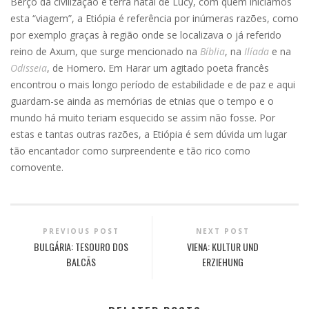
Berço da civilização e terra natal de Lucy, com quem iniciámos
esta “viagem”, a Etiópia é referência por inúmeras razões, como
por exemplo graças à região onde se localizava o já referido
reino de Axum, que surge mencionado na
Bíblia
, na
Ilíada
e na
Odisseia
, de Homero. Em Harar um agitado poeta francês
encontrou o mais longo período de estabilidade e de paz e aqui
guardam-se ainda as memórias de etnias que o tempo e o
mundo há muito teriam esquecido se assim não fosse. Por
estas e tantas outras razões, a Etiópia é sem dúvida um lugar
tão encantador como surpreendente e tão rico como
comovente.
PREVIOUS POST
NEXT POST
BULGÁRIA: TESOURO DOS
VIENA: KULTUR UND
BALCÃS
ERZIEHUNG