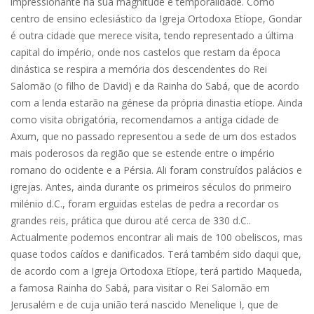
impressionante na sua magnitude e temporalidade. Como
centro de ensino eclesiástico da Igreja Ortodoxa Etíope, Gondar
é outra cidade que merece visita, tendo representado a última
capital do império, onde nos castelos que restam da época
dinástica se respira a memória dos descendentes do Rei
Salomão (o filho de David) e da Rainha do Sabá, que de acordo
com a lenda estarão na génese da própria dinastia etíope. Ainda
como visita obrigatória, recomendamos a antiga cidade de
Axum, que no passado representou a sede de um dos estados
mais poderosos da região que se estende entre o império
romano do ocidente e a Pérsia. Ali foram construídos palácios e
igrejas. Antes, ainda durante os primeiros séculos do primeiro
milénio d.C., foram erguidas estelas de pedra a recordar os
grandes reis, prática que durou até cerca de 330 d.C..
Actualmente podemos encontrar ali mais de 100 obeliscos, mas
quase todos caídos e danificados. Terá também sido daqui que,
de acordo com a Igreja Ortodoxa Etíope, terá partido Maqueda,
a famosa Rainha do Sabá, para visitar o Rei Salomão em
Jerusalém e de cuja união terá nascido Menelique I, que de