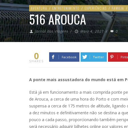
AVENTURA
/
ENTRETENIMENTO
/
EXPERIÊNCIAS
/
FAMILIA
/
516 AROUCA
Jornal das Viagens
/
Maio 4, 2021
/
0
0
Facebook
Twitter
Pint
SHARES
A ponte mais assustadora do mundo está em P
Está já em funcionamento a mais comprida ponte pe
de Arouca, a cerca de uma hora do Porto e com mei
suspensa a cerca de 175 metros de altitude, ligando 
a dez minutos e definitivamente não se destina a q
pouco a cada passo, proporcionando também perspecti
será necessário adquirir bilhetes online por valores e