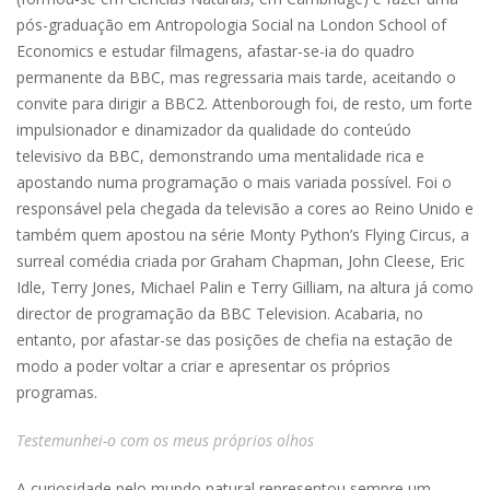
pós-graduação em Antropologia Social na London School of
Economics e estudar filmagens, afastar-se-ia do quadro
permanente da BBC, mas regressaria mais tarde, aceitando o
convite para dirigir a BBC2. Attenborough foi, de resto, um forte
impulsionador e dinamizador da qualidade do conteúdo
televisivo da BBC, demonstrando uma mentalidade rica e
apostando numa programação o mais variada possível. Foi o
responsável pela chegada da televisão a cores ao Reino Unido e
também quem apostou na série Monty Python’s Flying Circus, a
surreal comédia criada por Graham Chapman, John Cleese, Eric
Idle, Terry Jones, Michael Palin e Terry Gilliam, na altura já como
director de programação da BBC Television. Acabaria, no
entanto, por afastar-se das posições de chefia na estação de
modo a poder voltar a criar e apresentar os próprios
programas.
Testemunhei-o com os meus próprios olhos
A curiosidade pelo mundo natural representou sempre um