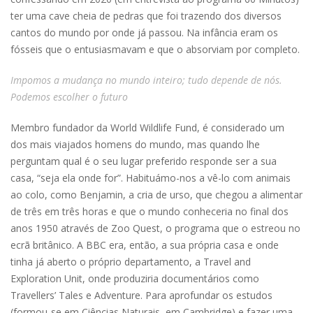
ter uma cave cheia de pedras que foi trazendo dos diversos
cantos do mundo por onde já passou. Na infância eram os
fósseis que o entusiasmavam e que o absorviam por completo.
Impomos a mudança no mundo inteiro; tudo depende de nós.
Podemos escolher o futuro
Membro fundador da World Wildlife Fund, é considerado um
dos mais viajados homens do mundo, mas quando lhe
perguntam qual é o seu lugar preferido responde ser a sua
casa, “seja ela onde for”. Habituámo-nos a vê-lo com animais
ao colo, como Benjamin, a cria de urso, que chegou a alimentar
de três em três horas e que o mundo conheceria no final dos
anos 1950 através de Zoo Quest, o programa que o estreou no
ecrã britânico. A BBC era, então, a sua própria casa e onde
tinha já aberto o próprio departamento, a Travel and
Exploration Unit, onde produziria documentários como
Travellers’ Tales e Adventure. Para aprofundar os estudos
(formou-se em Ciências Naturais, em Cambridge) e fazer uma