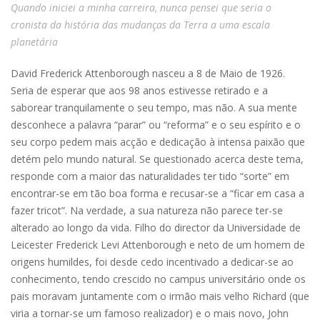
Quando iniciei a minha carreira, nunca pensei que seria o
cronista da história das mudanças da Terra a uma escala
planetária
David Frederick Attenborough nasceu a 8 de Maio de 1926.
Seria de esperar que aos 98 anos estivesse retirado e a
saborear tranquilamente o seu tempo, mas não. A sua mente
desconhece a palavra “parar” ou “reforma” e o seu espírito e o
seu corpo pedem mais acção e dedicação à intensa paixão que
detém pelo mundo natural. Se questionado acerca deste tema,
responde com a maior das naturalidades ter tido “sorte” em
encontrar-se em tão boa forma e recusar-se a “ficar em casa a
fazer tricot”. Na verdade, a sua natureza não parece ter-se
alterado ao longo da vida. Filho do director da Universidade de
Leicester Frederick Levi Attenborough e neto de um homem de
origens humildes, foi desde cedo incentivado a dedicar-se ao
conhecimento, tendo crescido no campus universitário onde os
pais moravam juntamente com o irmão mais velho Richard (que
viria a tornar-se um famoso realizador) e o mais novo, John