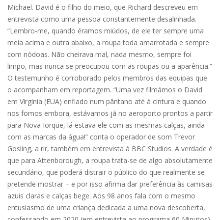
Michael. David é o filho do meio, que Richard descreveu em
entrevista como uma pessoa constantemente desalinhada.
“Lembro-me, quando éramos miúdos, de ele ter sempre uma
meia acima e outra abaixo, a roupa toda amarrotada e sempre
com nódoas. Não cheirava mal, nada mesmo, sempre foi
limpo, mas nunca se preocupou com as roupas ou a aparência.”
O testemunho é corroborado pelos membros das equipas que
o acompanham em reportagem. “Uma vez filmámos o David
em Virgínia (EUA) enfiado num pântano até à cintura e quando
nos fomos embora, estávamos já no aeroporto prontos a partir
para Nova Iorque, lá estava ele com as mesmas calças, ainda
com as marcas da água!” conta o operador de som Trevor
Gosling, a rir, também em entrevista à BBC Studios. A verdade é
que para Attenborough, a roupa trata-se de algo absolutamente
secundário, que poderá distrair o público do que realmente se
pretende mostrar – e por isso afirma dar preferência às camisas
azuis claras e calças bege. Aos 98 anos fala com o mesmo
entusiasmo de uma criança dedicada a uma nova descoberta,
confessando em 2020 (em entrevista ao programa 60 Minutos)