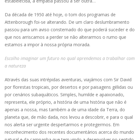
estabelecida, a empatia passou a ser outra…
Da década de 1950 até hoje, o tom dos programas de
Attenborough foi-se alterando. De um claro deslumbramento
passou para um aviso consternado do que poderá suceder e do
que nos arriscamos a perder se não alterarmos o rumo que
estamos a impor à nossa própria morada.
Escolho imaginar um futuro no qual aprendemos a trabalhar com
a natureza
Através das suas intrépidas aventuras, viajámos com Sir David
por florestas tropicais, por desertos e por paisagens gélidas ou
por cenários subaquáticos. Simples, humilde e apaixonado,
representa, ele próprio, a história de uma história que não é
apenas a nossa, mas também a de uma idade da Terra, do
planeta que, de mão dada, nos levou a descobrir, e para o qual
nos alerta ser urgente despertarmos e protegermos. Em
reconhecimento dos recentes documentários acerca do mundo
natural e da campanha que tem vindo a desenvolver no sentido