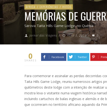
ÁFRICA
/
EXPERIÊNCIAS
/
HOTÉIS
MEMÓRIAS DE GUERR
Sarova Taita Hills Game Lodge, no Quénia
Jornal das Viagens
/
Abril 3, 2019
/
0
0
Facebook
Twitter
Pint
SHARES
Para comemorar e assinalar as perdas decorridas com
Taita Hills Game Lodge, reuniu numerosos artigos pr
quilómetros deste lodge com a intenção de realizar 
mostra leva o visitante numa viagem histórica narrad
incluindo cartuchos de balas inglesas e alemãs e d
que ocorreram no território africano aquando da Pr