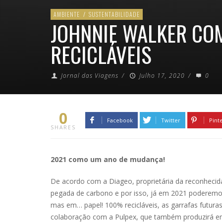
AMBIENTE
/
SUSTENTABILIDADE
JOHNNIE WALKER CO
RECICLÁVEIS
Jornal das Viagens
/
Julho 17, 2020
/
0
0
Facebook
Twitter
Pint
SHARES
2021 como um ano de mudança!
De acordo com a Diageo, proprietária da reconhecid
pegada de carbono e por isso, já em 2021 poderemos
mas em… papel! 100% recicláveis, as garrafas futura
colaboração com a Pulpex, que também produzirá em