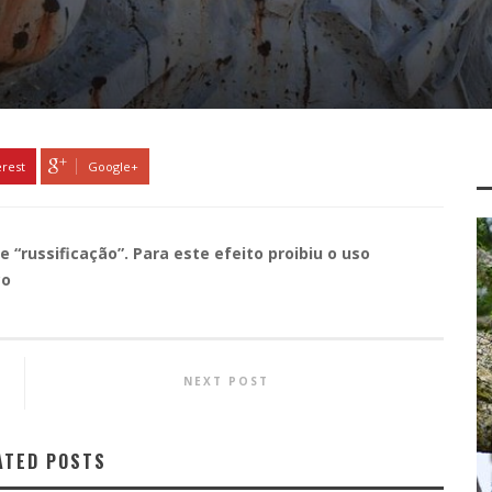
erest
Google+
 “russificação”. Para este efeito proibiu o uso
co
NEXT POST
ATED POSTS