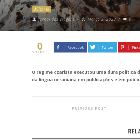
UCRÂNIA
Jornal das Viagens
/
Março 2, 2022
/
0
0
Facebook
Twitter
Pint
SHARES
O regime czarista executou uma dura política de
da língua ucraniana em publicações e em públi
PREVIOUS POST
REL