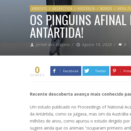
AMBIENTE
/
ANTÁRCTIDA
/
AUSTRALIA
/
MUNDO
/
NOVA Z
OS PINGUINS AFINAL
ANTÁRTIDA!
Jornal das Viagens
/
Agosto 19, 2020
/
0
0
Facebook
Twitter
Pint
SHARES
Recente descoberta avança mais conhecido par
Um estudo publicado no Proceedings of National Aca
da Antártida, como se julgava, mas sim da Austrália
milhões de anos, como apurou o estudo dirigido por p
sugere ainda que os animais “ocuparam primeiro am